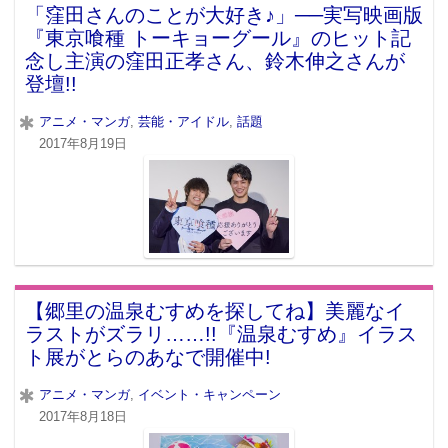
「窪田さんのことが大好き♪」──実写映画版
『東京喰種 トーキョーグール』のヒット記
念し主演の窪田正孝さん、鈴木伸之さんが
登壇!!
アニメ・マンガ
,
芸能・アイドル
,
話題
2017年8月19日
【郷里の温泉むすめを探してね】美麗なイ
ラストがズラリ……!!『温泉むすめ』イラス
ト展がとらのあなで開催中!
アニメ・マンガ
,
イベント・キャンペーン
2017年8月18日