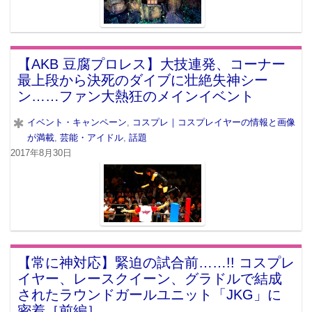
【AKB 豆腐プロレス】大技連発、コーナー
最上段から決死のダイブに壮絶失神シー
ン……ファン大熱狂のメインイベント
イベント・キャンペーン
,
コスプレ｜コスプレイヤーの情報と画像
が満載
,
芸能・アイドル
,
話題
2017年8月30日
【常に神対応】緊迫の試合前……!! コスプレ
イヤー、レースクイーン、グラドルで結成
されたラウンドガールユニット「JKG」に
密着［前編］