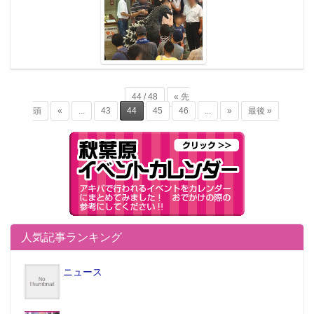
44 / 48
« 先
頭
«
...
43
44
45
46
...
»
最後 »
人気記事ランキング
ニュース