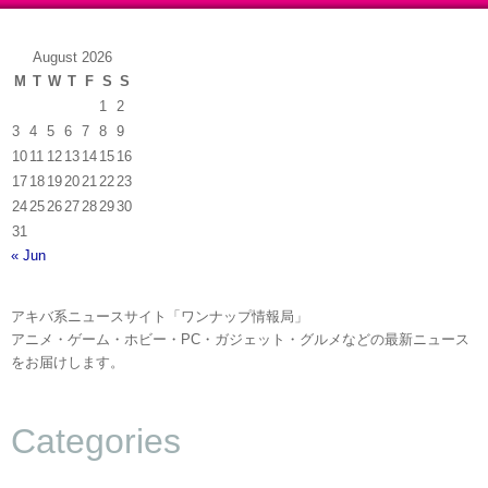
August 2026
M
T
W
T
F
S
S
1
2
3
4
5
6
7
8
9
10
11
12
13
14
15
16
17
18
19
20
21
22
23
24
25
26
27
28
29
30
31
« Jun
アキバ系ニュースサイト「ワンナップ情報局」
アニメ・ゲーム・ホビー・PC・ガジェット・グルメなどの最新ニュース
をお届けします。
Categories