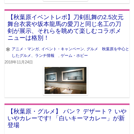
【秋葉原イベントレポ】刀剣乱舞の2.5次元
舞台衣裳や坂本龍馬の愛刀と同じ名工の刀
剣が展示、それらを眺めて楽しむコラボメ
ニューは格別！
アニメ・マンガ
,
イベント・キャンペーン
,
グルメ 秋葉原を中心と
したグルメ、ランチ情報
,
ゲーム・ホビー
2018年11月24日
【秋葉原・グルメ】 パン？ デザート？ いや
いやカレーです! 「白いキーマカレー」が新
登場