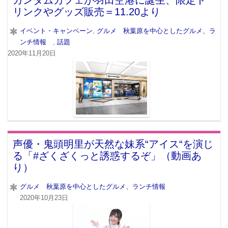
リンクやグッズ販売＝11.20より
イベント・キャンペーン
,
グルメ 秋葉原を中心としたグルメ、ラ
ンチ情報
,
話題
2020年11月20日
声優・鬼頭明里が天然な妹系“アイス“を演じ
る「#ざくざくっと誘惑するぞ」（動画あ
り）
グルメ 秋葉原を中心としたグルメ、ランチ情報
2020年10月23日