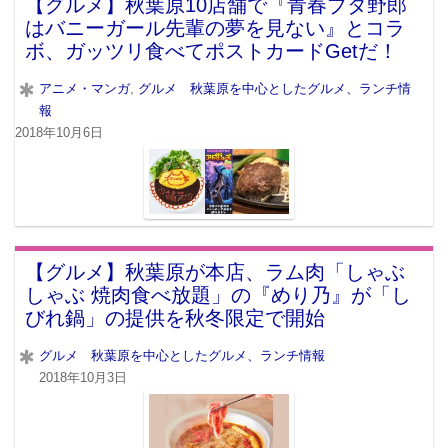
【グルメ】秋葉原10店舗で『青春ブタ野郎
はバニーガール先輩の夢を見ない』とコラ
ボ、ガッツリ食べてポストカードGetだ！
アニメ・マンガ
,
グルメ 秋葉原を中心としたグルメ、ランチ情
報
2018年10月6日
【グルメ】秋葉原が本店、ラム肉「しゃぶ
しゃぶ 焼肉食べ放題」の『めり乃』が「し
びれ鍋」の提供を秋冬限定で開始
グルメ 秋葉原を中心としたグルメ、ランチ情報
2018年10月3日