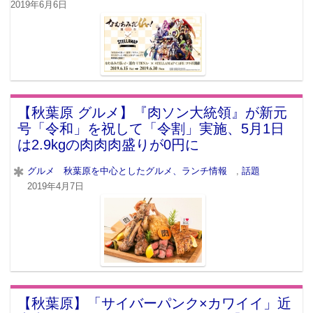
2019年6月6日
【秋葉原 グルメ】『肉ソン大統領』が新元
号「令和」を祝して「令割」実施、5月1日
は2.9kgの肉肉肉盛りが0円に
グルメ 秋葉原を中心としたグルメ、ランチ情報
,
話題
2019年4月7日
【秋葉原】「サイバーパンク×カワイイ」近