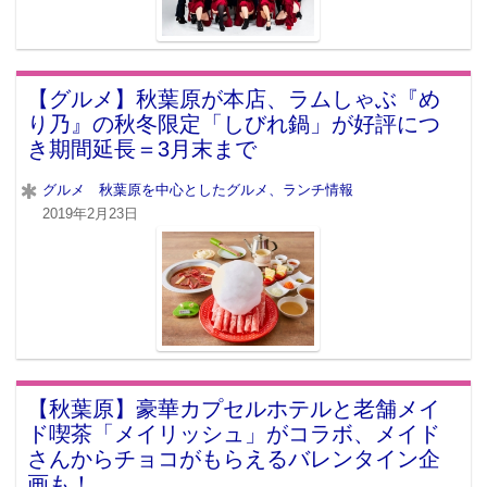
【グルメ】秋葉原が本店、ラムしゃぶ『め
り乃』の秋冬限定「しびれ鍋」が好評につ
き期間延長＝3月末まで
グルメ 秋葉原を中心としたグルメ、ランチ情報
2019年2月23日
【秋葉原】豪華カプセルホテルと老舗メイ
ド喫茶「メイリッシュ」がコラボ、メイド
さんからチョコがもらえるバレンタイン企
画も！