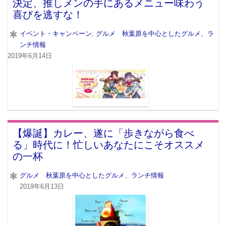
決定、推しメンの手にあるメニュー味わう
喜びを逃すな！
イベント・キャンペーン
,
グルメ 秋葉原を中心としたグルメ、ラ
ンチ情報
2019年6月14日
【爆誕】カレー、遂に「歩きながら食べ
る」時代に！忙しいあなたにこそオススメ
の一杯
グルメ 秋葉原を中心としたグルメ、ランチ情報
2019年6月13日