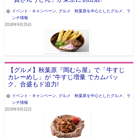
イベント・キャンペーン
,
グルメ 秋葉原を中心としたグルメ、ラ
ンチ情報
2018年9月25日
【グルメ】秋葉原『岡むら屋』で「牛すじ
カレーめし」が "牛すじ増量 でカムバッ
ク、合盛もド迫力!
イベント・キャンペーン
,
グルメ 秋葉原を中心としたグルメ、ラ
ンチ情報
2018年9月22日