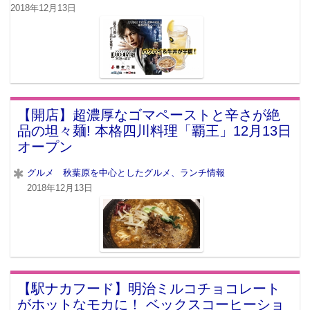
2018年12月13日
【開店】超濃厚なゴマペーストと辛さが絶
品の坦々麺! 本格四川料理「覇王」12月13日
オープン
グルメ 秋葉原を中心としたグルメ、ランチ情報
2018年12月13日
【駅ナカフード】明治ミルコチョコレート
がホットなモカに！ ベックスコーヒーショ