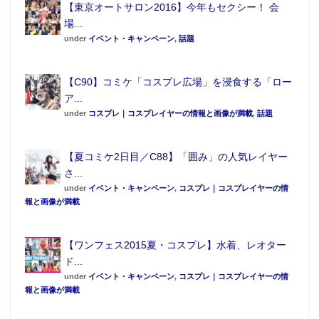
していて、イベントファンも多いのだ。
【東京オートサロン2016】今年もセクシー！ 会
場...
モデル陣の準備が完了すると、まずは簡単な自己紹
under
イベント・キャンペーン
,
話題
介。今回集まったコスプレイヤーさんは、人気ロリ系
レイヤーさんから、秋葉原の元メイドさんまで多彩
【C90】コミケ「コスプレ広場」を浸食する「ロー
だ。その後、お待ちかねの乾杯タイム。人気レイヤー
ア...
のはるさめ桃花さんのかけ声で、みな缶ビールやジュ
under
コスプレ｜コスプレイヤーの情報と画像が満載
,
話題
ースを片手に乾杯。その後は三三五五の立食パーティ
ーが始まった。
【夏コミケ2日目／C88】「囲み」の人気レイヤー
さ...
参加者はモデル陣にお酒をプレゼントすることがで
under
イベント・キャンペーン
,
コスプレ｜コスプレイヤーの情
報と画像が満載
きる。数年前、大雪の秋葉原でスク水姿で撮影をする
という伝説を残したコスプレイヤー・黒田みこさんに
【ワンフェス2015夏・コスプレ】水着、レオター
カクテルを一杯（500円）プレゼントし、記者も話を楽
ド...
しんだ。「やっぱり旧スク派ですか？それとも競泳タ
under
イベント・キャンペーン
,
コスプレ｜コスプレイヤーの情
イプ？」などを話した記憶があるが、実際にスク水女
報と画像が満載
子と隣同士で立って話をすることは、想像以上にドキ