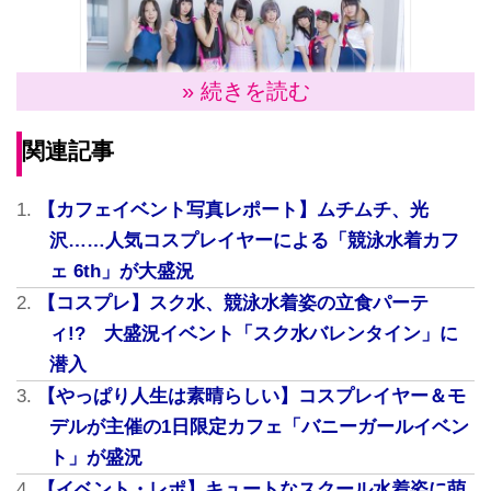
» 続きを読む
関連記事
【カフェイベント写真レポート】ムチムチ、光
会場は池袋駅からほど近い場所にあるレンタルスペ
沢……人気コスプレイヤーによる「競泳水着カフ
ース「池袋メイス」。周辺は繁華街とありナイト系の
ェ 6th」が大盛況
お店も多かったが、このスペースはカフェ風の多目的
【コスプレ】スク水、競泳水着姿の立食パーテ
空間で、採光が良い立地。非常に撮影に向いているス
ィ!? 大盛況イベント「スク水バレンタイン」に
ポットだった。当日取材班が現場に入ると、明るい室
潜入
内にピザやお菓子、そしてカクテルやサワー、ビール
などがスペースに運び込まれていた。そして横ではス
【やっぱり人生は素晴らしい】コスプレイヤー＆モ
ク水姿のコスプレイヤー陣が参加者お出迎えの準備
デルが主催の1日限定カフェ「バニーガールイベン
中。ここは天国なのか──。明るい日差しが部屋に差し
ト」が盛況
込んだ瞬間、記者はそう感じて静かに目を閉じた。
【イベント・レポ】キュートなスクール水着姿に萌