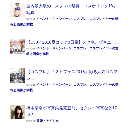
ドキする。
国内最大級のコスプレの祭典「コスホリック18」
写真...
under
イベント・キャンペーン
,
コスプレ｜コスプレイヤーの情
報と画像が満載
【C90／2016夏コミケ3日目】スク水、ビキニ、...
under
イベント・キャンペーン
,
コスプレ｜コスプレイヤーの情
報と画像が満載
【コスプレ】「ストフェス2018」彩る人気コスプ
このイベントでは「ツーショットチェキ」（1000
レ...
円）「撮影チケット（1分）」（1000円）のメニュー
under
イベント・キャンペーン
,
コスプレ｜コスプレイヤーの情
報と画像が満載
があり、話が盛り上がったところでいずれかを購入す
ると楽しく撮影を楽しむことができる。1UP記者も、
橋本環奈が写真集発売直前、セクシー写真など17
今回登場した8人を撮影させて頂いた。
点の...
under
芸能・アイドル
次ページからは各モデルさんのピン写真を紹