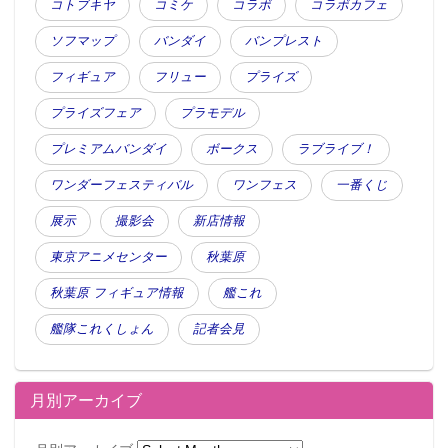
コトブキヤ
コミケ
コラボ
コラボカフェ
ソフマップ
バンダイ
バンプレスト
フィギュア
フリュー
プライズ
プライズフェア
プラモデル
プレミアムバンダイ
ボークス
ラブライブ！
ワンダーフェスティバル
ワンフェス
一番くじ
展示
撮影会
新店情報
東京アニメセンター
秋葉原
秋葉原 フィギュア情報
艦これ
艦隊これくしょん
記者会見
月別アーカイブ