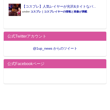
介
【コスプレ】人気レイヤーが光沢&タイトなバ...
under
コスプレ｜コスプレイヤーの情報と画像が満載
【次ページ】
黒の新スク姿が美しい五十嵐もかさんと
田中まなさん
（写真17枚）
公式Twitterアカウント
1
2
3
4
...
»
最後 »
@1up_news からのツイート
公式Facebookページ
この記事が気に入ったらフォローしよう