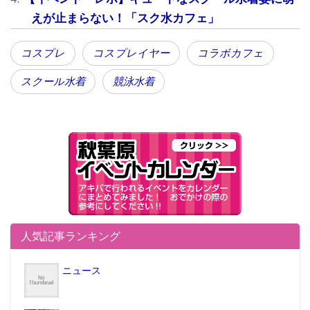
えが止まらない！「スク水カフェ」
コスプレ
コスプレイヤー
コラボカフェ
スクール水着
競泳水着
12時、第一部の開始時間になると、30-40名の参加者
が一斉に入室。「おお、ご無沙汰してます」と声をか
人気記事ランキング
けあう参加者もいた。主宰のぱすてるぴんくは、この
ニュース
「スク水ビアガーデン」以外にもロリ系ファン向けイ
ベント「女児喫茶」や「ロリパ!」などを定期的に開催