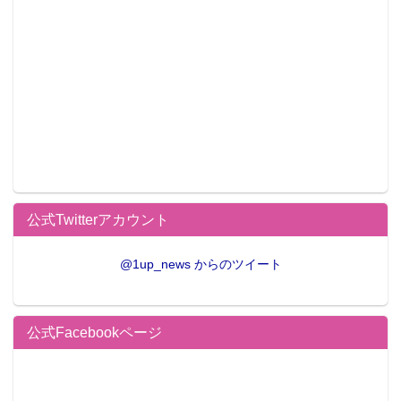
公式Twitterアカウント
ゆゆさん
@
Yuyuxcos
@1up_news からのツイート
公式Facebookページ