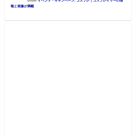
under
イベント・キャンペーン
,
コスプレ｜コスプレイヤーの情
報と画像が満載