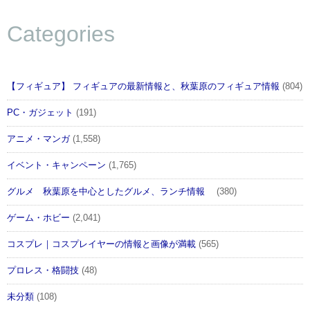
Categories
【次ページ】
体操着＋ブルマ、童貞を殺すセーターな
【フィギュア】 フィギュアの最新情報と、秋葉原のフィギュア情報
(804)
ど、大変激アツな衣装が…！
PC・ガジェット
(191)
1
2
»
アニメ・マンガ
(1,558)
●編集部オススメ
イベント・キャンペーン
(1,765)
グルメ 秋葉原を中心としたグルメ、ランチ情報
(380)
・この日のコスプレレポート＜前編＞
ゲーム・ホビー
(2,041)
コスプレ｜コスプレイヤーの情報と画像が満載
(565)
プロレス・格闘技
(48)
・先月の様子
未分類
(108)