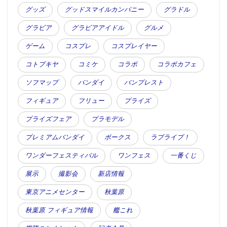
グッズ
グッドスマイルカンパニー
グラドル
グラビア
グラビアアイドル
グルメ
ゲーム
コスプレ
コスプレイヤー
コトブキヤ
コミケ
コラボ
コラボカフェ
ソフマップ
バンダイ
バンプレスト
フィギュア
フリュー
プライズ
プライズフェア
プラモデル
プレミアムバンダイ
ボークス
ラブライブ！
ワンダーフェスティバル
ワンフェス
一番くじ
展示
撮影会
新店情報
東京アニメセンター
秋葉原
秋葉原 フィギュア情報
艦これ