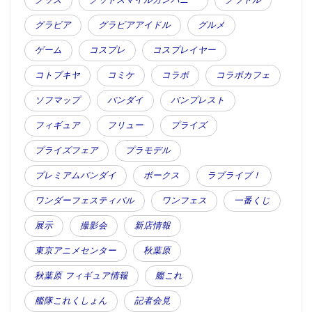
グラビア
グラビアアイドル
グルメ
ゲーム
コスプレ
コスプレイヤー
コトブキヤ
コミケ
コラボ
コラボカフェ
ソフマップ
バンダイ
バンプレスト
フィギュア
フリュー
プライズ
プライズフェア
プラモデル
プレミアムバンダイ
ボークス
ラブライブ！
ワンダーフェスティバル
ワンフェス
一番くじ
展示
撮影会
新店情報
東京アニメセンター
秋葉原
秋葉原 フィギュア情報
艦これ
艦隊これくしょん
記者会見