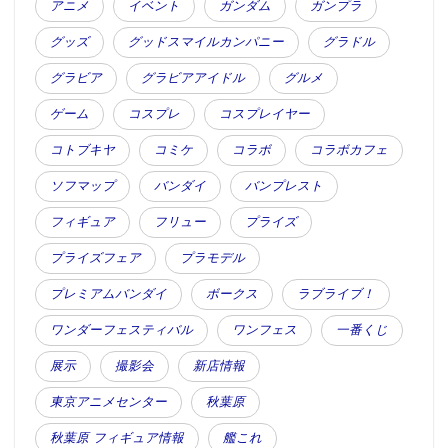
アニメ
イベント
ガンダム
ガンプラ
グッズ
グッドスマイルカンパニー
グラドル
グラビア
グラビアアイドル
グルメ
ゲーム
コスプレ
コスプレイヤー
コトブキヤ
コミケ
コラボ
コラボカフェ
ソフマップ
バンダイ
バンプレスト
フィギュア
フリュー
プライズ
プライズフェア
プラモデル
プレミアムバンダイ
ボークス
ラブライブ！
ワンダーフェスティバル
ワンフェス
一番くじ
展示
撮影会
新店情報
東京アニメセンター
秋葉原
秋葉原 フィギュア情報
艦これ