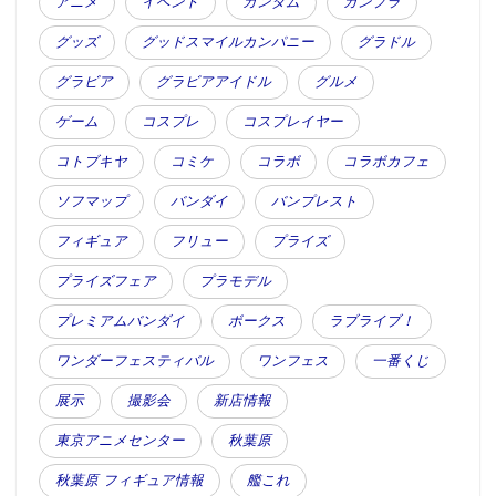
アニメ
イベント
ガンダム
ガンプラ
グッズ
グッドスマイルカンパニー
グラドル
グラビア
グラビアアイドル
グルメ
ゲーム
コスプレ
コスプレイヤー
コトブキヤ
コミケ
コラボ
コラボカフェ
ソフマップ
バンダイ
バンプレスト
フィギュア
フリュー
プライズ
プライズフェア
プラモデル
プレミアムバンダイ
ボークス
ラブライブ！
ワンダーフェスティバル
ワンフェス
一番くじ
展示
撮影会
新店情報
東京アニメセンター
秋葉原
秋葉原 フィギュア情報
艦これ