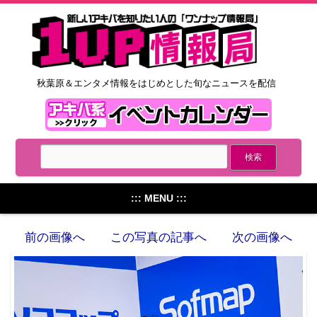
秋葉原＆エンタメ情報をはじめとした旬なニュースを配信
::: MENU :::
前の画像へ
この写真の記事へ
次の画像へ