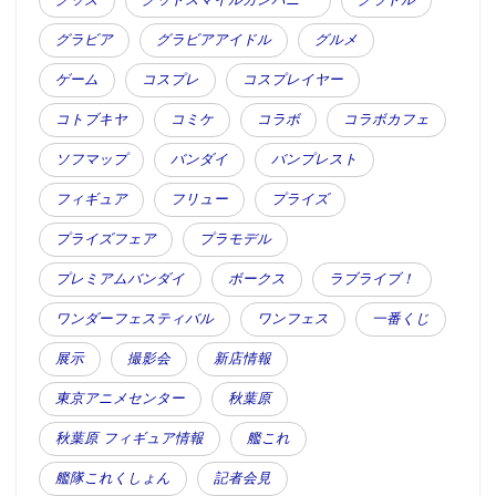
グラビア
グラビアアイドル
グルメ
ゲーム
コスプレ
コスプレイヤー
コトブキヤ
コミケ
コラボ
コラボカフェ
ソフマップ
バンダイ
バンプレスト
フィギュア
フリュー
プライズ
プライズフェア
プラモデル
プレミアムバンダイ
ボークス
ラブライブ！
ワンダーフェスティバル
ワンフェス
一番くじ
展示
撮影会
新店情報
東京アニメセンター
秋葉原
秋葉原 フィギュア情報
艦これ
艦隊これくしょん
記者会見