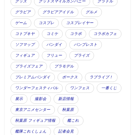
グッズ
グッドスマイルカンパニー
グラドル
グラビア
グラビアアイドル
グルメ
ゲーム
コスプレ
コスプレイヤー
コトブキヤ
コミケ
コラボ
コラボカフェ
ソフマップ
バンダイ
バンプレスト
フィギュア
フリュー
プライズ
プライズフェア
プラモデル
プレミアムバンダイ
ボークス
ラブライブ！
ワンダーフェスティバル
ワンフェス
一番くじ
展示
撮影会
新店情報
東京アニメセンター
秋葉原
秋葉原 フィギュア情報
艦これ
艦隊これくしょん
記者会見