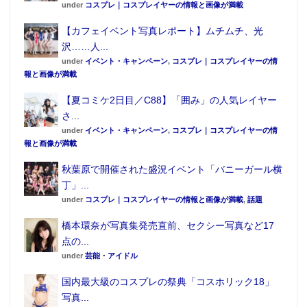
under
コスプレ｜コスプレイヤーの情報と画像が満載
【カフェイベント写真レポート】ムチムチ、光
沢……人...
under
イベント・キャンペーン
,
コスプレ｜コスプレイヤーの情
報と画像が満載
【夏コミケ2日目／C88】「囲み」の人気レイヤー
さ...
under
イベント・キャンペーン
,
コスプレ｜コスプレイヤーの情
報と画像が満載
秋葉原で開催された盛況イベント「バニーガール横
丁」...
under
コスプレ｜コスプレイヤーの情報と画像が満載
,
話題
橋本環奈が写真集発売直前、セクシー写真など17
点の...
under
芸能・アイドル
国内最大級のコスプレの祭典「コスホリック18」
写真...