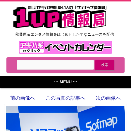
秋葉原＆エンタメ情報をはじめとした旬なニュースを配信
::: MENU :::
前の画像へ
この写真の記事へ
次の画像へ