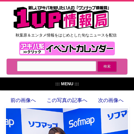
秋葉原＆エンタメ情報をはじめとした旬なニュースを配信
::: MENU :::
前の画像へ
この写真の記事へ
次の画像へ