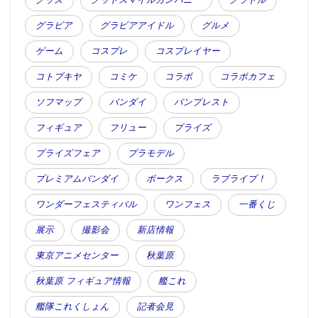
グッズ
グッドスマイルカンパニー
グラドル
グラビア
グラビアアイドル
グルメ
ゲーム
コスプレ
コスプレイヤー
コトブキヤ
コミケ
コラボ
コラボカフェ
ソフマップ
バンダイ
バンプレスト
フィギュア
フリュー
プライズ
プライズフェア
プラモデル
プレミアムバンダイ
ボークス
ラブライブ！
ワンダーフェスティバル
ワンフェス
一番くじ
展示
撮影会
新店情報
東京アニメセンター
秋葉原
秋葉原 フィギュア情報
艦これ
艦隊これくしょん
記者会見