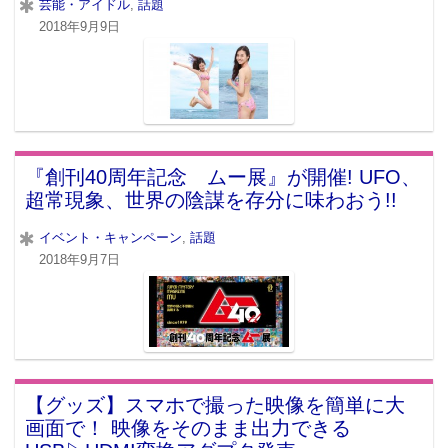
芸能・アイドル
,
話題
2018年9月9日
『創刊40周年記念 ムー展』が開催! UFO、
超常現象、世界の陰謀を存分に味わおう!!
イベント・キャンペーン
,
話題
2018年9月7日
【グッズ】スマホで撮った映像を簡単に大
画面で！ 映像をそのまま出力できる