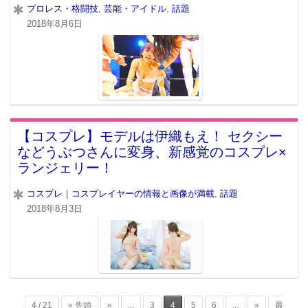
プロレス・格闘技
,
芸能・アイドル
,
話題
2018年8月6日
【コスプレ】モデルは伊織もえ！ セクシー
などうぶつさんに変身、新感覚のコスプレ×
ランジェリー！
コスプレ｜コスプレイヤーの情報と画像が満載
,
話題
2018年8月3日
4 / 21
« 先頭
«
...
3
4
5
6
...
»
最