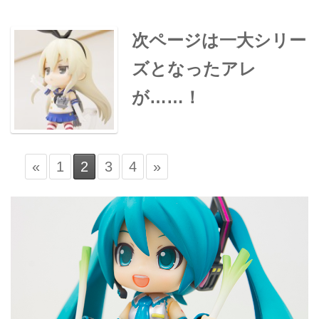
次ページは一大シリー
ズとなったアレ
が……！
«
1
2
3
4
»