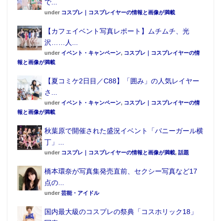
で...
under
コスプレ｜コスプレイヤーの情報と画像が満載
【カフェイベント写真レポート】ムチムチ、光
沢……人...
under
イベント・キャンペーン
,
コスプレ｜コスプレイヤーの情
報と画像が満載
【夏コミケ2日目／C88】「囲み」の人気レイヤー
さ...
under
イベント・キャンペーン
,
コスプレ｜コスプレイヤーの情
報と画像が満載
秋葉原で開催された盛況イベント「バニーガール横
丁」...
under
コスプレ｜コスプレイヤーの情報と画像が満載
,
話題
橋本環奈が写真集発売直前、セクシー写真など17
点の...
under
芸能・アイドル
国内最大級のコスプレの祭典「コスホリック18」