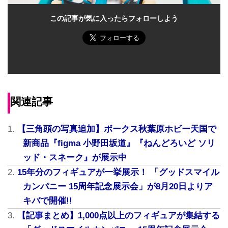
この記事が気に入ったらフォローしよう
関連記事
【三角頭の写真追加】ボークス秋葉原ホビー天国で
新商品『figma 小野田坂道』『ねんどろいど ソリ
ッド・スネーク』が展示中
15年分のフィギュアが一挙展示！ 「グッドスマイル
カンパニー 15周年記念展示会」が8月20日よりア
キバで開催!!
【記事まとめ】1,000点以上のフィギュアが集結する