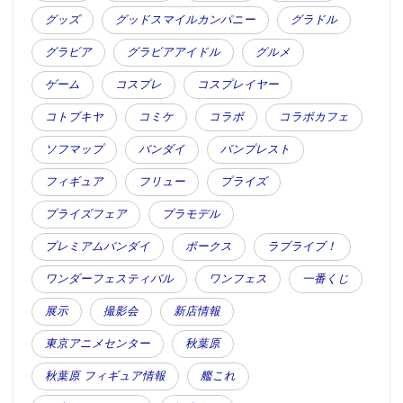
グッズ
グッドスマイルカンパニー
グラドル
グラビア
グラビアアイドル
グルメ
ゲーム
コスプレ
コスプレイヤー
コトブキヤ
コミケ
コラボ
コラボカフェ
ソフマップ
バンダイ
バンプレスト
フィギュア
フリュー
プライズ
プライズフェア
プラモデル
プレミアムバンダイ
ボークス
ラブライブ！
ワンダーフェスティバル
ワンフェス
一番くじ
展示
撮影会
新店情報
東京アニメセンター
秋葉原
秋葉原 フィギュア情報
艦これ