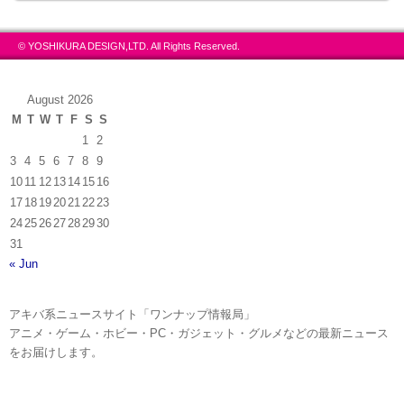
© YOSHIKURA DESIGN,LTD. All Rights Reserved.
August 2026
M
T
W
T
F
S
S
1
2
3
4
5
6
7
8
9
10
11
12
13
14
15
16
17
18
19
20
21
22
23
▲女性らしいフェイスラインになるようメイク技術を施していく。
24
25
26
27
28
29
30
31
« Jun
アキバ系ニュースサイト「ワンナップ情報局」
アニメ・ゲーム・ホビー・PC・ガジェット・グルメなどの最新ニュース
をお届けします。