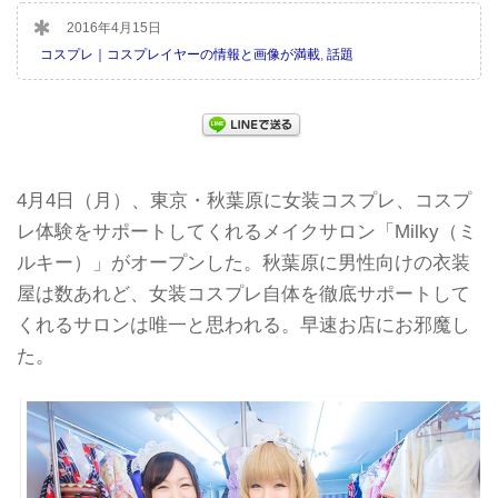
2016年4月15日
コスプレ｜コスプレイヤーの情報と画像が満載
,
話題
4月4日（月）、東京・秋葉原に女装コスプレ、コスプ
レ体験をサポートしてくれる
メイクサロン「Milky（ミ
ルキー）」がオープンした。秋葉原に男性向けの衣装
屋は数あれど、女装コスプレ自体を徹底サポートして
くれるサロンは唯一と思われる。早速お店にお邪魔し
た。