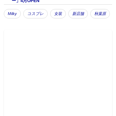
ー」4月OPEN
り揃えている。ここからアイテムをチョイスし、着付
けとメイクを行ってくれるのが主なサービスとなる。
Milky
コスプレ
女装
新店舗
秋葉原
店内には撮影スペース、照明機材が完備されていて、
着替え終わったらこの場所で撮影することもできる
上、返却までの間、秋葉原の街を散策することもでき
るだろう。