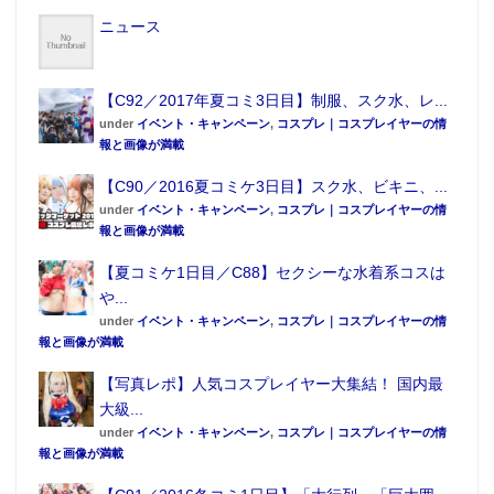
ニュース
【C92／2017年夏コミ3日目】制服、スク水、レ...
under
イベント・キャンペーン
,
コスプレ｜コスプレイヤーの情
報と画像が満載
【C90／2016夏コミケ3日目】スク水、ビキニ、...
under
イベント・キャンペーン
,
コスプレ｜コスプレイヤーの情
報と画像が満載
店長のハナさんによれば「衣装でしたら女性用のSか
【夏コミケ1日目／C88】セクシーな水着系コスは
ら、最大7Lサイズまで。靴は29cmのヒールまで揃えて
や...
います。今後も衣装や、関連アイテムは増やしていく
under
イベント・キャンペーン
,
コスプレ｜コスプレイヤーの情
予定です」とのこと。観光で秋葉原に来たコスプレ初
報と画像が満載
心者の女性や、女装にチャレンジしたい男性が主なタ
【写真レポ】人気コスプレイヤー大集結！ 国内最
ーゲット。「コスプレならではの、魅せるメイクを施
大級...
します」とハナさん。
under
イベント・キャンペーン
,
コスプレ｜コスプレイヤーの情
報と画像が満載