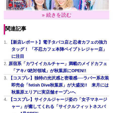
» 続きを読む
関連記事
【新店レポート】電子タバコ店と忍者カフェの強力
タッグ！ 「不忍カフェ本陣ベイプトレジャー店」
▲写真撮影&アシスタントのケイコさん（左）と、メイク担当のハナさん
に注目
（右）
原宿系「カワイイカルチャー」満載のメイドカフェ
「アキバ絶対領域」が秋葉原にOPEN!!
女装ファンの「隠れ家」的お店
【コスプレ】独特の光沢感と密着感──ラバー系衣装
即売会「fetish Dive秋葉原」が大盛況!! 来月には
店舗の場所は、秋葉原電気街口より神田明神方向に向
秋葉原エリアに実店舗オープンへ
かった徒歩5〜6分の位置にある。店内は、レンタル衣
【コスプレ】サイクルジャージ姿の「女子マネージ
装が約100着、さらにはウィッグ、カチューシャなどに
ャー」が癒してくれる「サイクルフィットネスバ
加え、ローファー、パンプス、ブーツなどを幅広く取