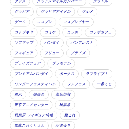
グッズ
グッドスマイルカンパニー
グラドル
グラビア
グラビアアイドル
グルメ
ゲーム
コスプレ
コスプレイヤー
コトブキヤ
コミケ
コラボ
コラボカフェ
ソフマップ
バンダイ
バンプレスト
フィギュア
フリュー
プライズ
プライズフェア
プラモデル
プレミアムバンダイ
ボークス
ラブライブ！
ワンダーフェスティバル
ワンフェス
一番くじ
展示
撮影会
新店情報
東京アニメセンター
秋葉原
秋葉原 フィギュア情報
艦これ
艦隊これくしょん
記者会見