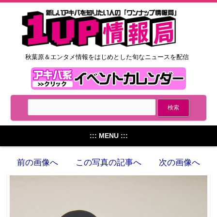
秋葉原＆エンタメ情報をはじめとした旬なニュースを配信
::: MENU :::
前の画像へ
この写真の記事へ
次の画像へ