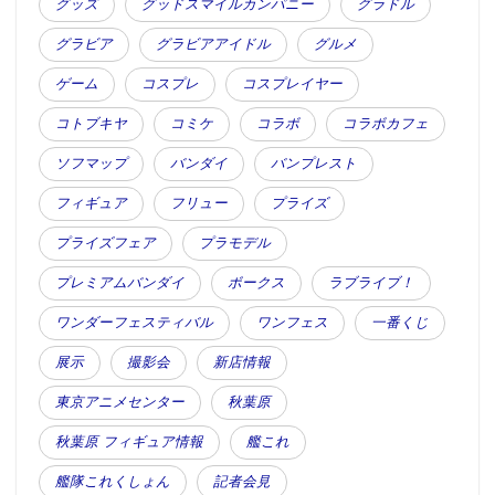
グッズ
グッドスマイルカンパニー
グラドル
グラビア
グラビアアイドル
グルメ
ゲーム
コスプレ
コスプレイヤー
コトブキヤ
コミケ
コラボ
コラボカフェ
ソフマップ
バンダイ
バンプレスト
フィギュア
フリュー
プライズ
プライズフェア
プラモデル
プレミアムバンダイ
ボークス
ラブライブ！
ワンダーフェスティバル
ワンフェス
一番くじ
展示
撮影会
新店情報
東京アニメセンター
秋葉原
秋葉原 フィギュア情報
艦これ
艦隊これくしょん
記者会見