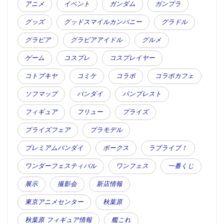
アニメ
イベント
ガンダム
ガンプラ
グッズ
グッドスマイルカンパニー
グラドル
グラビア
グラビアアイドル
グルメ
ゲーム
コスプレ
コスプレイヤー
コトブキヤ
コミケ
コラボ
コラボカフェ
ソフマップ
バンダイ
バンプレスト
フィギュア
フリュー
プライズ
プライズフェア
プラモデル
プレミアムバンダイ
ボークス
ラブライブ！
ワンダーフェスティバル
ワンフェス
一番くじ
展示
撮影会
新店情報
東京アニメセンター
秋葉原
秋葉原 フィギュア情報
艦これ