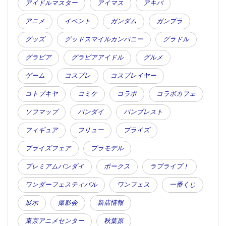
アイドルマスター
アイマス
アキバ
アニメ
イベント
ガンダム
ガンプラ
グッズ
グッドスマイルカンパニー
グラドル
グラビア
グラビアアイドル
グルメ
ゲーム
コスプレ
コスプレイヤー
コトブキヤ
コミケ
コラボ
コラボカフェ
ソフマップ
バンダイ
バンプレスト
フィギュア
フリュー
プライズ
プライズフェア
プラモデル
プレミアムバンダイ
ボークス
ラブライブ！
ワンダーフェスティバル
ワンフェス
一番くじ
展示
撮影会
新店情報
東京アニメセンター
秋葉原