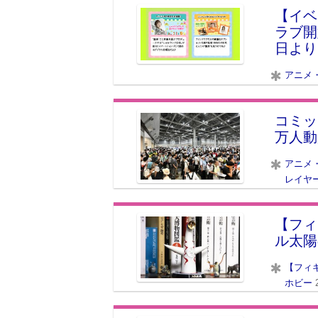
【イベ
ラブ開
日より
アニメ
コミッ
万人動
アニメ
レイヤ
【フィ
ル太陽
【フィ
ホビー