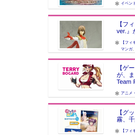
イベン
【フィ
ver
【フィ
マンガ
,
【ゲー
が、ま
Team 
アニメ
【グッ
霧、千
【フィ