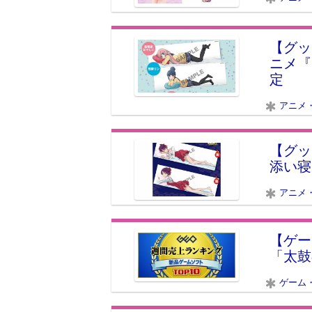
【グッ
ニメ『
定
アニメ
【グッ
添い寝
アニメ
【ゲー
「太鼓
ゲーム