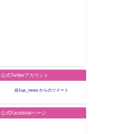
公式Twitterアカウント
@1up_news からのツイート
公式Facebookページ