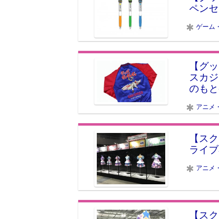
ペンセ
ゲーム
【グッ
スカジ
のもと
アニメ
【スク
ライブ
アニメ
【スク