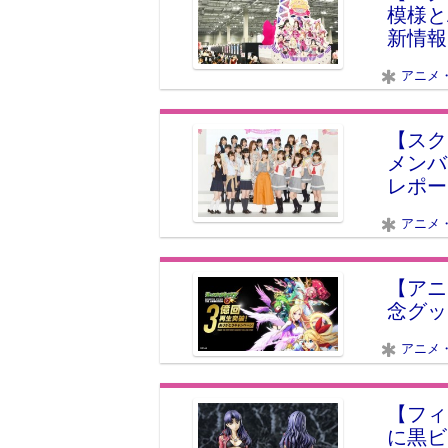
模様と
新情報
アニメ
【スク
メンバ
レポー
アニメ
【アニ
念グッ
アニメ
【フィ
に黒ビ