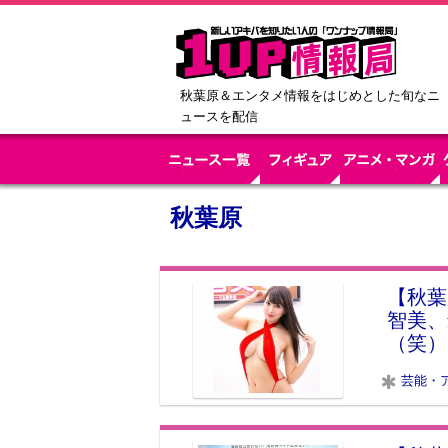
秋葉原＆エンタメ情報をはじめとした旬なニ
ュースを配信
秋葉原
【秋葉
智美、
（笑）
芸能・