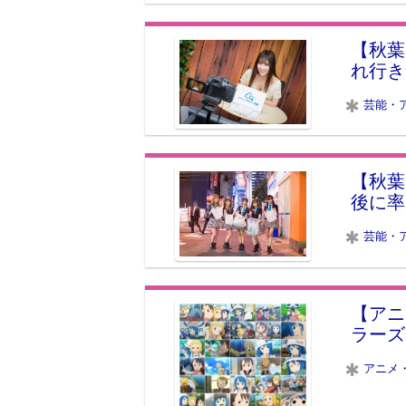
【秋葉
れ行き
芸能・
【秋葉
後に率
芸能・
【アニ
ラーズ
アニメ