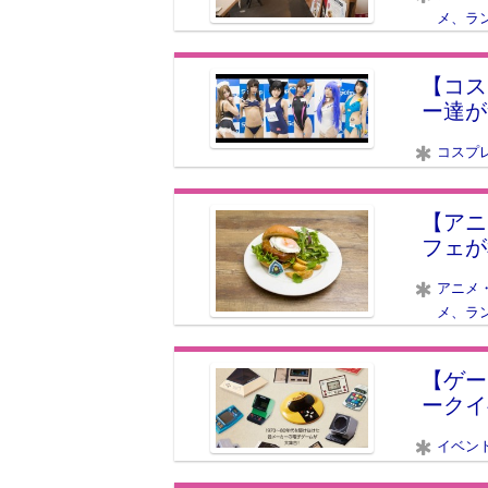
メ、ラ
【コス
ー達が
コスプ
【アニメ
フェが
アニメ
メ、ラ
【ゲー
ークイ
イベン