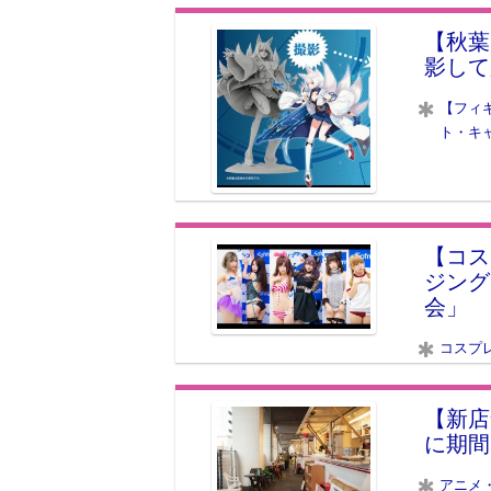
【秋葉
影して
【フィ
ト・キ
【コス
ジング
会」
コスプ
【新店
に期間
アニメ