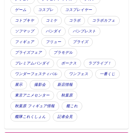
ゲーム
コスプレ
コスプレイヤー
コトブキヤ
コミケ
コラボ
コラボカフェ
ソフマップ
バンダイ
バンプレスト
フィギュア
フリュー
プライズ
プライズフェア
プラモデル
プレミアムバンダイ
ボークス
ラブライブ！
ワンダーフェスティバル
ワンフェス
一番くじ
展示
撮影会
新店情報
東京アニメセンター
秋葉原
秋葉原 フィギュア情報
艦これ
艦隊これくしょん
記者会見