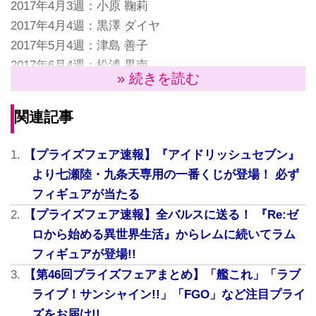
2017年4月3週：小原 鞠莉
2017年4月4週：黒澤 ダイヤ
2017年5月4週：津島 善子
2017年6月4週：松浦 果南
» 続きを読む
『ラブライブ！サンシャイン!!』に関しては、バンプレ
ストが私服、フリューが制服姿のプライズフィギュア
関連記事
が発表されている。
【プライズフェア速報】『アイドリッシュセブン』
より七瀬陸・九条天専用の一番くじが登場！ 必ず
フィギュアが当たる
【プライズフェア速報】全バルスに送る！ 『Re:ゼ
ロから始める異世界生活』からレムに続いてラム
フィギュアが登場!!
【第46回プライズフェアまとめ】「艦これ」「ラブ
ライブ！サンシャイン!!」「FGO」など注目プライ
ズをお届け!!