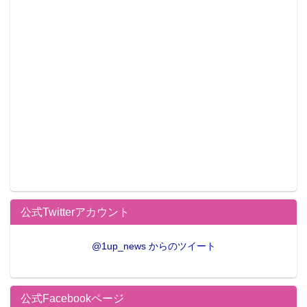
▼「第46回プライズフェア」記事ま
公式Twitterアカウント
とめページは下の写真をクリック！
▼
@1up_news からのツイート
公式Facebookページ