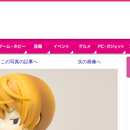
この写真の記事へ
次の画像へ