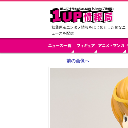
秋葉原＆エンタメ情報をはじめとした旬なニ
ュースを配信
前の画像へ