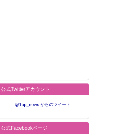
公式Twitterアカウント
@1up_news からのツイート
公式Facebookページ