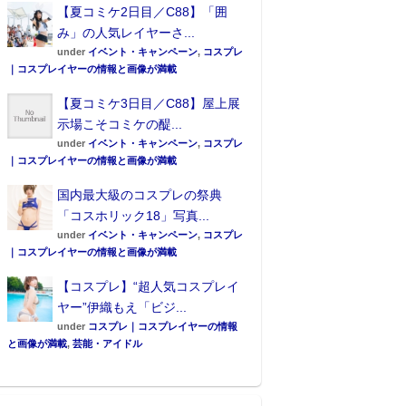
【夏コミケ2日目／C88】「囲
み」の人気レイヤーさ...
under
イベント・キャンペーン
,
コスプレ
｜コスプレイヤーの情報と画像が満載
【夏コミケ3日目／C88】屋上展
示場こそコミケの醍...
under
イベント・キャンペーン
,
コスプレ
｜コスプレイヤーの情報と画像が満載
国内最大級のコスプレの祭典
「コスホリック18」写真...
under
イベント・キャンペーン
,
コスプレ
｜コスプレイヤーの情報と画像が満載
【コスプレ】“超人気コスプレイ
ヤー”伊織もえ「ビジ...
under
コスプレ｜コスプレイヤーの情報
と画像が満載
,
芸能・アイドル