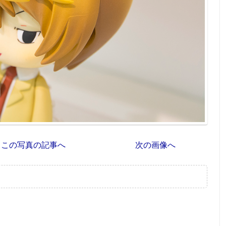
この写真の記事へ
次の画像へ