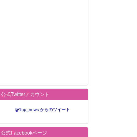
公式Twitterアカウント
@1up_news からのツイート
公式Facebookページ