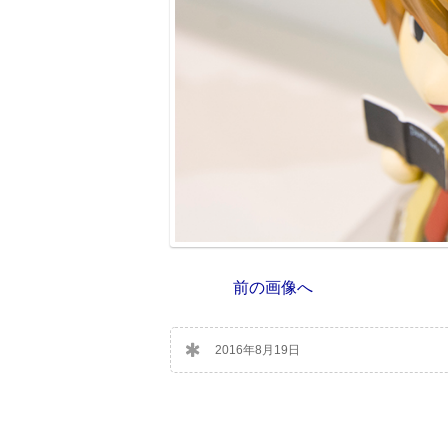
前の画像へ
2016年8月19日