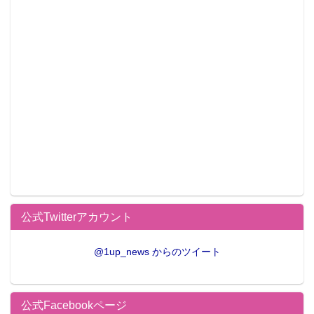
ダブルチャンスキャンペーン 掛式アートポス
ターセット
くじの半券から応募できるダブルチャンスキャンペー
ン。A賞「掛式アートポスター」全3種の豪華セット
が、合計50セット当たる。
公式Twitterアカウント
“一番くじ”とは
@1up_news からのツイート
公式Facebookページ