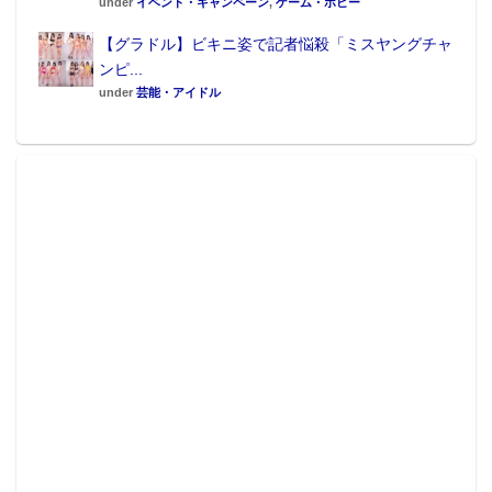
under
イベント・キャンペーン
,
ゲーム・ホビー
インしたアクリルスタンド。
【グラドル】ビキニ姿で記者悩殺「ミスヤングチャ
ンピ...
under
芸能・アイドル
ラストワン賞 ラストワンver. 掛式アートポス
ター（全1種、A2サイズ）
セイバー/宮本武蔵の壁掛け式のアートポスターです。
紅葉と枯山水を背景にした和風で可憐なデザイン。最
後のくじを引くとその場でもらえる。