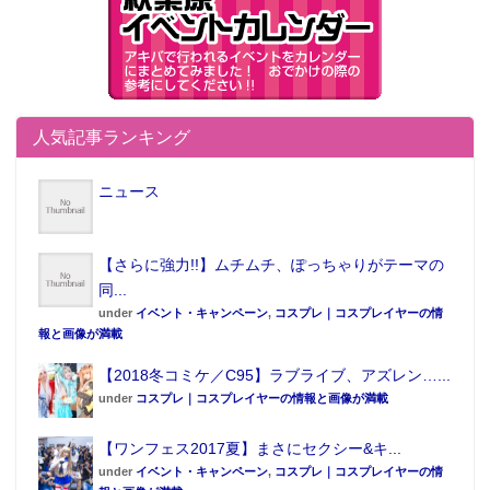
B賞 ビジュアライズボード（全1種、B3サイズ
［台紙含む］）
バレンタインデーをイメージしたデザインのマシュ・
キリエライトのビジュアライズボード。
人気記事ランキング
ニュース
C賞 ビジュアルタオル（全8種、約100cm ※
【さらに強力!!】ムチムチ、ぽっちゃりがテーマの
好きな種類が選べます）
同...
under
イベント・キャンペーン
,
コスプレ｜コスプレイヤーの情
2016年夏イベント限定イラストの水着姿のキャラクタ
報と画像が満載
ーたちをデザインしたタオル。
【2018冬コミケ／C95】ラブライブ、アズレン…...
under
コスプレ｜コスプレイヤーの情報と画像が満載
【ワンフェス2017夏】まさにセクシー&キ...
under
イベント・キャンペーン
,
コスプレ｜コスプレイヤーの情