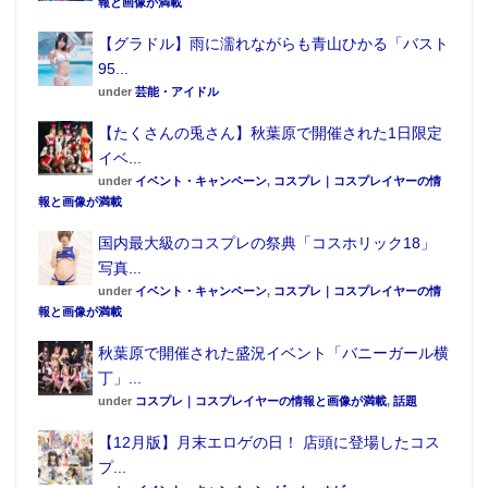
報と画像が満載
【グラドル】雨に濡れながらも青山ひかる「バスト
D賞 アクリルボード（全4種、約14cm※スタ
95...
under
芸能・アイドル
ンド付き※クローズドパッケージ）
【たくさんの兎さん】秋葉原で開催された1日限定
イベ...
キャラクターたちの限定イラストをデザインしたアク
under
イベント・キャンペーン
,
コスプレ｜コスプレイヤーの情
リルボード。
報と画像が満載
国内最大級のコスプレの祭典「コスホリック18」
写真...
under
イベント・キャンペーン
,
コスプレ｜コスプレイヤーの情
報と画像が満載
秋葉原で開催された盛況イベント「バニーガール横
E賞 アクリルスタンド（全15種、約6.5cm
丁」...
※クローズドパッケージ）
under
コスプレ｜コスプレイヤーの情報と画像が満載
,
話題
【12月版】月末エロゲの日！ 店頭に登場したコス
バンプレストオリジナルデフォルメ「にもじしりーず
プ...
ぽや」で、ゲームに登場するキャラクターたちをデザ