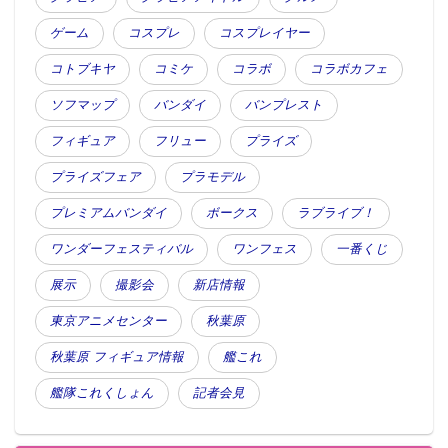
ゲーム
コスプレ
コスプレイヤー
コトブキヤ
コミケ
コラボ
コラボカフェ
ソフマップ
バンダイ
バンプレスト
フィギュア
フリュー
プライズ
プライズフェア
プラモデル
プレミアムバンダイ
ボークス
ラブライブ！
ワンダーフェスティバル
ワンフェス
一番くじ
展示
撮影会
新店情報
東京アニメセンター
秋葉原
秋葉原 フィギュア情報
艦これ
艦隊これくしょん
記者会見