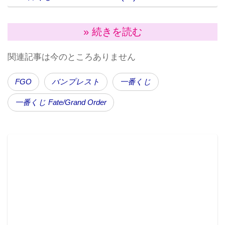
» 続きを読む
『Fate/Grand Order』を題材とした、全5等級31種の中
から必ずいずれかが当たる“ハズレなしのキャラクター
関連記事は今のところありません
くじ”。A賞～D賞は、イベント限定のイラストをデザ
インした、掛式アートポスター、ビジュアライズボー
FGO
バンプレスト
一番くじ
ド、ビジュアルタオル、アクリルボードが登場。夏、
一番くじ Fate/Grand Order
ハロウィン、クリスマス、バレンタインなど、それぞ
れの季節をイメージしたデザイン。E賞には、“のんび
り、まんまる、ほのぼの”をコンセプトとしたバンプレ
ストのオリジナルデフォルメ「にもじしりーず ぽや」
でデザインしたアクリルスタンド。野原で座りながら
微笑む、登場キャラクターたちの可愛らしいイラスト
をデザインしている。
A賞 掛式アートポスター（全3種、A2サイズ