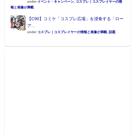
under
イベント・キャンペーン
,
コスプレ｜コスプレイヤーの情
報と画像が満載
【C90】コミケ「コスプレ広場」を浸食する「ロー
ア...
「仮面ライダー555(ファイズ)」とは
under
コスプレ｜コスプレイヤーの情報と画像が満載
,
話題
2003年～2004年に放送された平成仮面ライダー第4
作。主人公 乾巧(いぬい たくみ／演：半田健人)が夢を
持つものを守るために戦うストーリーで、変身ベルト
を装着し携帯電話に変身コード「5・5・5」を入力する
ことで変身する。
仮面ライダーサイガは20003年8月16日公開の映画『劇
場版 仮面ライダー555 パラダイス・ロスト』に登場し
た仮面ライダー。帝王のベルトの一つ「天のベルト」
と呼ばれるサイガドライバーを使いレオ(演：ピータ
ー・ホー)が変身した姿で、仮面ライダーファイズ、仮
面ライダーカイザと敵対する。