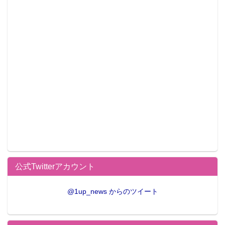
【商品概要】
商品名：CSMサイガドライバー(
https://p-
bandai.jp/item/item-1000190337/?rt=pr
)
価格：26,400円(税込／送料・手数料別途)
対象年齢：15才以上
セット内容：
サイガフォン…1
サイガドライバー一式…1
ミッションメモリー…1
公式Twitterアカウント
取扱説明書…1
商品サイズ：
@1up_news からのツイート
サイガフォン…H235mm×W約54mm×D約24mm
サイガドライバー…H約91mm×W約330mm×D約