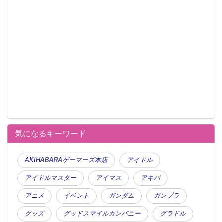
発売元 ：株式会社バンダイ
≫商品購入ページ
※最新の情報・詳細は商品販売ページをご確認くださ
い。
※準備数に達した場合、販売を終了させていただくこ
とがあります。
※ページにアクセスした時点で販売が終了している場
合があります。
※商品仕様等は予告なく変更になる場合があります。
気になるキーワード
※掲載している写真は開発中のため、実際の商品とは
多少異なる場合があります。
AKIHABARAゲーマーズ本店
アイドル
※日本国外で販売する可能性があります。
アイドルマスター
アイマス
アキバ
※本商品は、店頭やイベント等で販売する可能性があ
アニメ
イベント
ガンダム
ガンプラ
ります。
グッズ
グッドスマイルカンパニー
グラドル