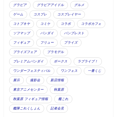
(C)石森プロ・東映
グラビア
グラビアアイドル
グルメ
●編集部オススメ
ゲーム
コスプレ
コスプレイヤー
コトブキヤ
コミケ
コラボ
コラボカフェ
・【Tシャツ】この夏、70年代をヒーローを
着よう！「仮面ライダーV3」「快傑ズバッ
ソフマップ
バンダイ
バンプレスト
ト」「ゴレンジャー」など全5種を発売
フィギュア
フリュー
プライズ
プライズフェア
プラモデル
・アンジェラ芽衣が〝唯一の女性仮面ライ
ダー〟に初変身
プレミアムバンダイ
ボークス
ラブライブ！
ワンダーフェスティバル
ワンフェス
一番くじ
展示
撮影会
新店情報
・仮面ライダー変身ベルト展『THE
HENSHIN』が秋葉原で開催！前夜祭トーク
東京アニメセンター
秋葉原
ショー＆内覧会レポ
秋葉原 フィギュア情報
艦これ
艦隊これくしょん
記者会見