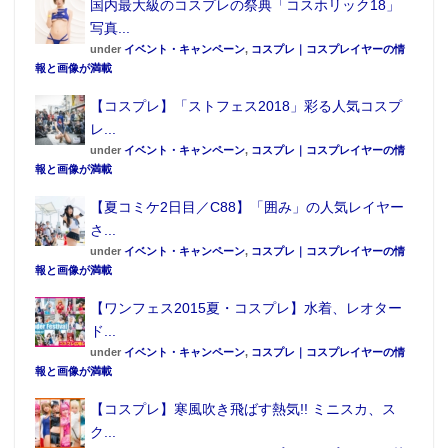
「ENTER」を入力するエクシードチャージ操作では、
国内最大級のコスプレの祭典「コスホリック18」
写真...
「サイガスラッシュ必殺技音」・「コバルトスマッシ
under
イベント・キャンペーン
,
コスプレ｜コスプレイヤーの情
ュ必殺技音」・「スカイインパクト必殺技音」が発動
報と画像が満載
する。
【コスプレ】「ストフェス2018」彩る人気コスプ
レ...
BGMは「サイガ」、「サイガ、驚異の力」、「オルフ
under
イベント・キャンペーン
,
コスプレ｜コスプレイヤーの情
ェノク破壊」の3種が収録され、仮面ライダーサイガに
報と画像が満載
特化した劇中再現遊びが可能。
【夏コミケ2日目／C88】「囲み」の人気レイヤー
さ...
under
イベント・キャンペーン
,
コスプレ｜コスプレイヤーの情
報と画像が満載
【ワンフェス2015夏・コスプレ】水着、レオター
ド...
under
イベント・キャンペーン
,
コスプレ｜コスプレイヤーの情
報と画像が満載
【コスプレ】寒風吹き飛ばす熱気!! ミニスカ、ス
ク...