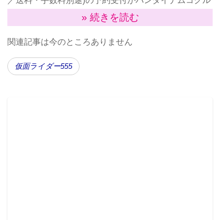
／送料・手数料別途)の予約受付がバンダイナムコグル
ープ公式通販サイト「プレミアムバンダイ」で開始さ
» 続きを読む
れた。
関連記事は今のところありません
仮面ライダー555
＜商品特長＞