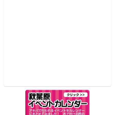
今年放送20周年、そして本日、令和5年5月5日「ファ
イズの日」を迎えた「仮面ライダー555」より、『劇場
版 仮面ライダー555 パラダイス・ロスト』に登場した
帝王のベルトのひとつ、「天のベルト」と呼ばれる
「サイガドライバー」を、「COMPLETE SELECTION
MODIFICATION(略称：CSM)」シリーズで初商品化さ
れる。
「CSMサイガドライバー」は、造形をリニューアルし
て2023年8月に発売する「CSMファイズドライバー
ver.2」(※予約受付は終了)の造形をベースに作られて
る。サイガフォンにはLEDが搭載され、「3・1・5・
ENTER」のコード入力により画面の一部分が発光。そ
の後、サイガフォンをサイガドライバーにセットする
ことで仮面ライダーサイガへの変身音が発動する。