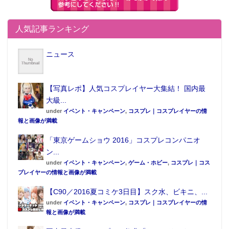
人気記事ランキング
ニュース
【写真レポ】人気コスプレイヤー大集結！ 国内最
大級...
under
イベント・キャンペーン
,
コスプレ｜コスプレイヤーの情
報と画像が満載
「東京ゲームショウ 2016」コスプレコンパニオ
ン...
音声スペックについても、「CSMファイズドライバー
under
イベント・キャンペーン
,
ゲーム・ホビー
,
コスプレ｜コス
ver.2」をベースに構成。「変身解除音」のほか、新規
プレイヤーの情報と画像が満載
作成された「着信音」・「フライングアタッカー飛行
【C90／2016夏コミケ3日目】スク水、ビキニ、...
音」・「草加の心臓を刺す音」など、サイガ固有の効
under
イベント・キャンペーン
,
コスプレ｜コスプレイヤーの情
報と画像が満載
果音も収録されている。さらに変身後サイガフォンで