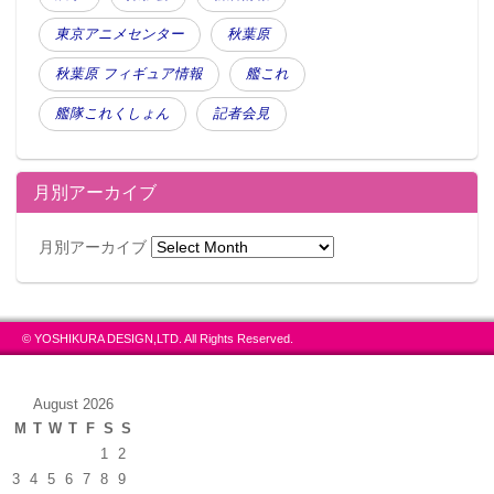
東京アニメセンター
秋葉原
秋葉原 フィギュア情報
艦これ
艦隊これくしょん
記者会見
月別アーカイブ
月別アーカイブ
© YOSHIKURA DESIGN,LTD. All Rights Reserved.
August 2026
M
T
W
T
F
S
S
1
2
3
4
5
6
7
8
9