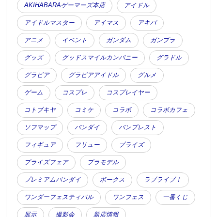
AKIHABARAゲーマーズ本店
アイドル
アイドルマスター
アイマス
アキバ
アニメ
イベント
ガンダム
ガンプラ
グッズ
グッドスマイルカンパニー
グラドル
グラビア
グラビアアイドル
グルメ
ゲーム
コスプレ
コスプレイヤー
コトブキヤ
コミケ
コラボ
コラボカフェ
ソフマップ
バンダイ
バンプレスト
フィギュア
フリュー
プライズ
プライズフェア
プラモデル
プレミアムバンダイ
ボークス
ラブライブ！
ワンダーフェスティバル
ワンフェス
一番くじ
展示
撮影会
新店情報