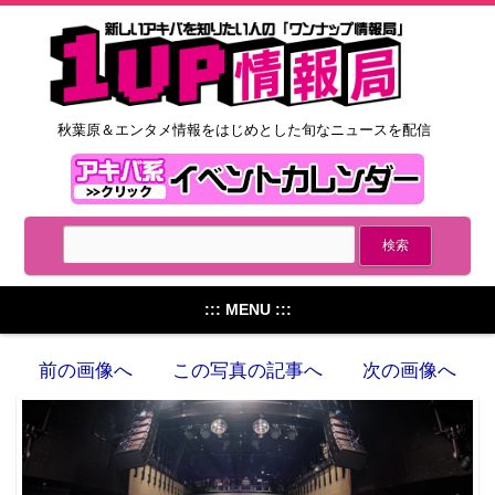
秋葉原＆エンタメ情報をはじめとした旬なニュースを配信
::: MENU :::
前の画像へ
この写真の記事へ
次の画像へ