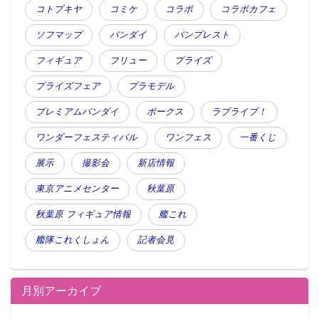
コトブキヤ
コミケ
コラボ
コラボカフェ
ソフマップ
バンダイ
バンプレスト
フィギュア
フリュー
プライズ
プライズフェア
プラモデル
プレミアムバンダイ
ボークス
ラブライブ！
ワンダーフェスティバル
ワンフェス
一番くじ
展示
撮影会
新店情報
東京アニメセンター
秋葉原
秋葉原 フィギュア情報
艦これ
艦隊これくしょん
記者会見
月別アーカイブ