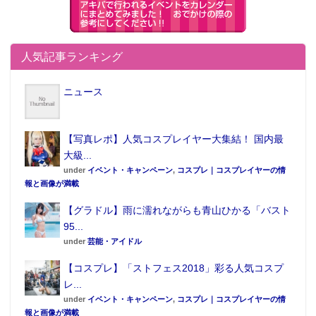
ができる。
youtube エマのコスプレで出演したえなこ。9分20秒あ
たりから登場
人気記事ランキング
ニュース
【写真レポ】人気コスプレイヤー大集結！ 国内最
大級...
under
イベント・キャンペーン
,
コスプレ｜コスプレイヤーの情
報と画像が満載
【グラドル】雨に濡れながらも青山ひかる「バスト
95...
under
芸能・アイドル
～ゲーム概要～
【コスプレ】「ストフェス2018」彩る人気コスプ
タイトル： IdentityⅤ第五人格
レ...
ジャンル： 非対称対戦型マルチプレイ
under
イベント・キャンペーン
,
コスプレ｜コスプレイヤーの情
ゲーム
報と画像が満載