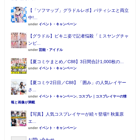
配信プラットフォーム： DMM GAMES
【「ソフマップ」グラドルレポ】パティシエと両立
料金体系： 基本プレイ無料（アイテム
中!...
課金制）
under
イベント・キャンペーン
～公式アカウント情報～
【グラドル】ビキニ姿で記者悩殺「ミスヤングチャ
Twitter
ンピ...
under
芸能・アイドル
https://twitter.com/IdentityVJP
【夏コミケまとめ／C88】3日間合計1,000枚の...
トピックス
under
イベント・キャンペーン
えなこ、ヤンジャンの発売記念イベントでWセクシー
【夏コミケ2日目／C88】「囲み」の人気レイヤー
衣装を披露
さ...
under
イベント・キャンペーン
,
コスプレ｜コスプレイヤーの情
報と画像が満載
【写真】人気コスプレイヤーが続々登場!! 秋葉原
エ...
under
イベント・キャンペーン
お問い合わせ