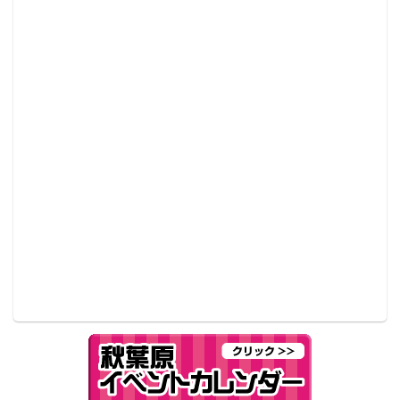
右が庭師・エマ
放送後、えなこは自身のツイッターに庭師・エマのコ
スプレ姿を投稿、メガネをかけ、ソバカスに眉を八の
字にして表情を作るところはエマそのもの。番組より
も更にクオリティを上げた。
第五人格はプレイヤーがサバイバーとハンターに分か
れて競い合うゲーム。庭師エマはサバイバー。庭師は
ハンターがサバイバーを拘束するロケットチェアを壊
すことができる能力を持ち、ゲームを勝利に導くこと