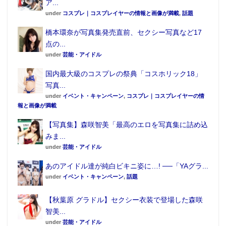
ア...
under
コスプレ｜コスプレイヤーの情報と画像が満載
,
話題
橋本環奈が写真集発売直前、セクシー写真など17
点の...
under
芸能・アイドル
国内最大級のコスプレの祭典「コスホリック18」
写真...
under
イベント・キャンペーン
,
コスプレ｜コスプレイヤーの情
報と画像が満載
【写真集】森咲智美「最高のエロを写真集に詰め込
みま...
under
芸能・アイドル
あのアイドル達が純白ビキニ姿に…! ──「YAグラ...
under
イベント・キャンペーン
,
話題
【秋葉原 グラドル】セクシー衣装で登場した森咲
智美...
under
芸能・アイドル