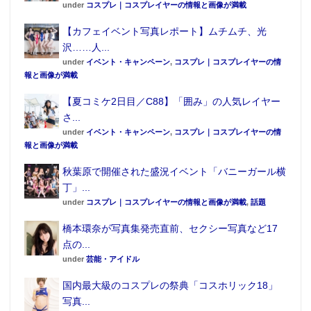
under
コスプレ｜コスプレイヤーの情報と画像が満載
【カフェイベント写真レポート】ムチムチ、光
沢……人...
under
イベント・キャンペーン
,
コスプレ｜コスプレイヤーの情
報と画像が満載
【夏コミケ2日目／C88】「囲み」の人気レイヤー
さ...
under
イベント・キャンペーン
,
コスプレ｜コスプレイヤーの情
報と画像が満載
秋葉原で開催された盛況イベント「バニーガール横
丁」...
under
コスプレ｜コスプレイヤーの情報と画像が満載
,
話題
橋本環奈が写真集発売直前、セクシー写真など17
点の...
under
芸能・アイドル
国内最大級のコスプレの祭典「コスホリック18」
写真...