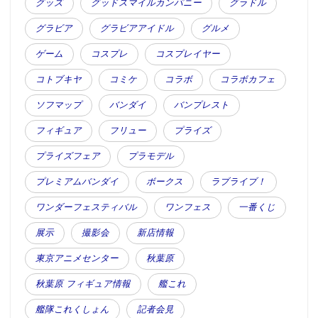
グッズ
グッドスマイルカンパニー
グラドル
グラビア
グラビアアイドル
グルメ
ゲーム
コスプレ
コスプレイヤー
コトブキヤ
コミケ
コラボ
コラボカフェ
ソフマップ
バンダイ
バンプレスト
フィギュア
フリュー
プライズ
プライズフェア
プラモデル
プレミアムバンダイ
ボークス
ラブライブ！
ワンダーフェスティバル
ワンフェス
一番くじ
展示
撮影会
新店情報
東京アニメセンター
秋葉原
秋葉原 フィギュア情報
艦これ
艦隊これくしょん
記者会見