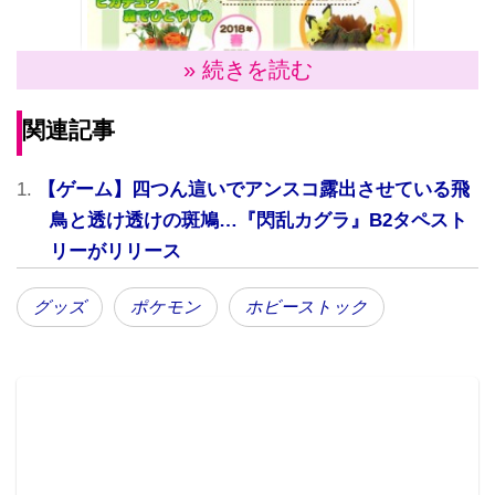
» 続きを読む
関連記事
【ゲーム】四つん這いでアンスコ露出させている飛
ホビーストックHPより
鳥と透け透けの斑鳩…『閃乱カグラ』B2タペスト
リーがリリース
大きな切り株に座って木の実を食べようとしているピ
グッズ
ポケモン
ホビーストック
カチュウの姿がかわいらしい。足下には他の果物も置
いてあって、それを切り株の反対側からピチューたち
が覗き見している。切り株部分には3号鉢を入れる事が
でき、観葉植物、生花、造花も飾る事ができそうだ。
ポケモンの世界観をヴィネット風に立体化した、