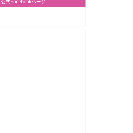
公式Facebookページ