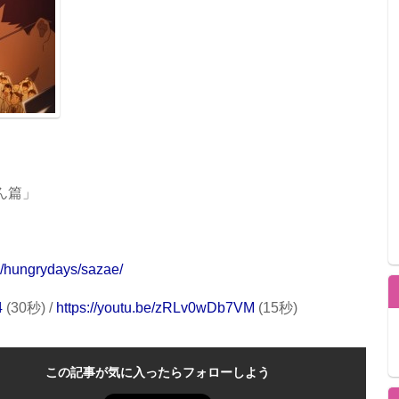
さん篇」
p/hungrydays/sazae/
4
(30秒) /
https://youtu.be/zRLv0wDb7VM
(15秒)
この記事が気に入ったらフォローしよう