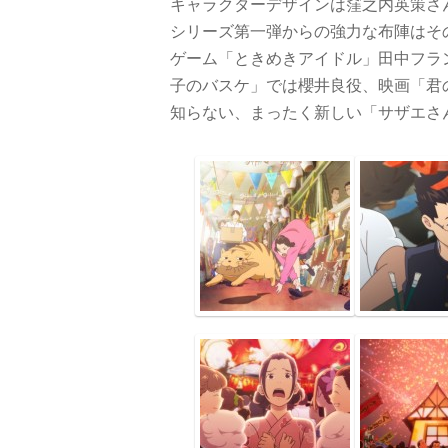
キャラクターデザインは窪之内英策さん、
シリーズ第一弾からの強力な布陣はそ
ゲーム「ときめきアイドル」田中フラ
子のバスケ」では櫻井良役、映画「君
知らない、まったく新しい「サザエさ