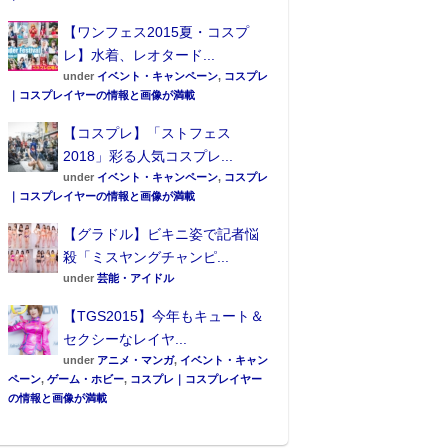
【ワンフェス2015夏・コスプ
レ】水着、レオタード...
under
イベント・キャンペーン
,
コスプレ
｜コスプレイヤーの情報と画像が満載
【コスプレ】「ストフェス
2018」彩る人気コスプレ...
under
イベント・キャンペーン
,
コスプレ
｜コスプレイヤーの情報と画像が満載
【グラドル】ビキニ姿で記者悩
殺「ミスヤングチャンピ...
under
芸能・アイドル
【TGS2015】今年もキュート＆
セクシーなレイヤ...
under
アニメ・マンガ
,
イベント・キャン
ペーン
,
ゲーム・ホビー
,
コスプレ｜コスプレイヤー
の情報と画像が満載