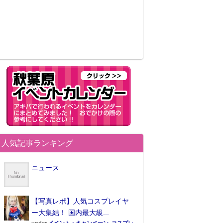
人気記事ランキング
ニュース
【写真レポ】人気コスプレイヤ
ー大集結！ 国内最大級...