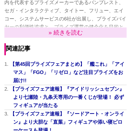
内を代表するプライズメーカーであるバンプレスト、
セガ・インタラクティブ、タイトー、フリュー、エイ
コー、システムサービスの6社が出展し、プライズバイ
ヤーの利便性追求と、プライズ運営の健全化を目的と
» 続きを読む
している。11月8日の東京会場を皮切りに、大阪、札
幌、福岡でも開催される予定だ。
関連記事
『艦隊これくしょん-艦これ-』の「夕立改二」
【第45回プライズフェアまとめ】「艦これ」「アイ
「翔鶴改二」「Saratoga」が登場!
マス」「FGO」「リゼロ」など注目プライズをお
届け!!
今回、セガのブースでは、『艦隊これくしょん-艦こ
【プライズフェア速報】『アイドリッシュセブン』
れ-』の「夕立改二」「翔鶴改二」「Saratoga」のフィ
より七瀬陸・九条天専用の一番くじが登場！ 必ず
ギュアが展示されていた。写真で紹介したい。
フィギュアが当たる
【プライズフェア速報】『ソードアート・オンライ
ン』より大胆な「直葉」フィギュアや添い寝ピロ
ーケースも登場！