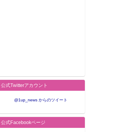
公式Twitterアカウント
@1up_news からのツイート
公式Facebookページ