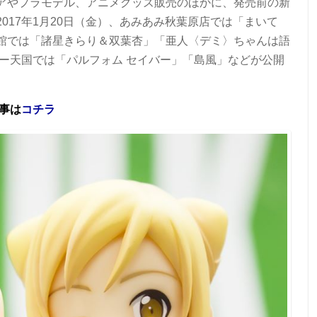
アやプラモデル、アニメグッズ販売のほかに、発売前の新
017年1月20日（金）、あみあみ秋葉原店では「まいて
館では「諸星きらり＆双葉杏」「亜人〈デミ〉ちゃんは語
ビー天国では「パルフォム セイバー」「島風」などが公開
事は
コチラ