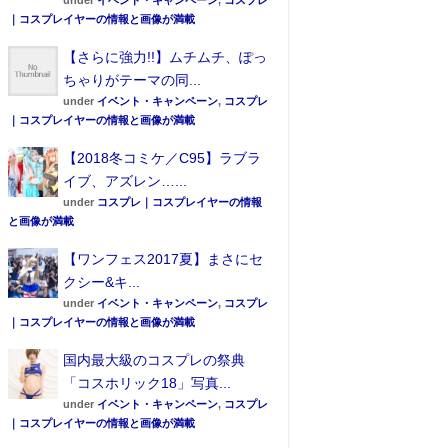
under
イベント・キャンペーン
,
コスプレ
｜コスプレイヤーの情報と画像が満載
【さらに強力!!】ムチムチ、ぽっ
ちゃりがテーマの同...
under
イベント・キャンペーン
,
コスプレ
｜コスプレイヤーの情報と画像が満載
【2018冬コミケ／C95】ラブラ
イブ、アズレン…...
under
コスプレ｜コスプレイヤーの情報
と画像が満載
【ワンフェス2017夏】まさにセ
クシー&キ...
under
イベント・キャンペーン
,
コスプレ
｜コスプレイヤーの情報と画像が満載
国内最大級のコスプレの祭典
「コスホリック18」写真...
under
イベント・キャンペーン
,
コスプレ
｜コスプレイヤーの情報と画像が満載