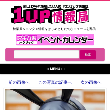
秋葉原＆エンタメ情報をはじめとした旬なニュースを配信
::: MENU :::
前の画像へ
この写真の記事へ
次の画像へ