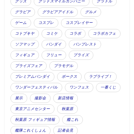
グッズ
グッドスマイルカンパニー
グラドル
グラビア
グラビアアイドル
グルメ
ゲーム
コスプレ
コスプレイヤー
コトブキヤ
コミケ
コラボ
コラボカフェ
ソフマップ
バンダイ
バンプレスト
フィギュア
フリュー
プライズ
プライズフェア
プラモデル
プレミアムバンダイ
ボークス
ラブライブ！
ワンダーフェスティバル
ワンフェス
一番くじ
展示
撮影会
新店情報
東京アニメセンター
秋葉原
秋葉原 フィギュア情報
艦これ
艦隊これくしょん
記者会見