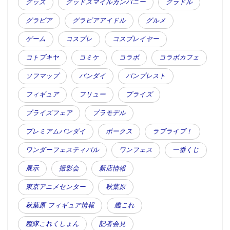
グッズ
グッドスマイルカンパニー
グラドル
グラビア
グラビアアイドル
グルメ
ゲーム
コスプレ
コスプレイヤー
コトブキヤ
コミケ
コラボ
コラボカフェ
ソフマップ
バンダイ
バンプレスト
フィギュア
フリュー
プライズ
プライズフェア
プラモデル
プレミアムバンダイ
ボークス
ラブライブ！
ワンダーフェスティバル
ワンフェス
一番くじ
展示
撮影会
新店情報
東京アニメセンター
秋葉原
秋葉原 フィギュア情報
艦これ
艦隊これくしょん
記者会見