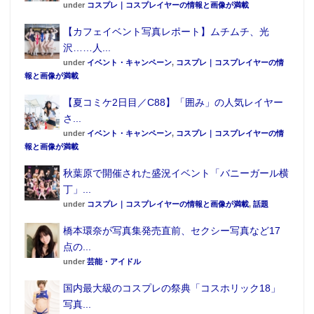
under
コスプレ｜コスプレイヤーの情報と画像が満載
【カフェイベント写真レポート】ムチムチ、光
沢……人...
under
イベント・キャンペーン
,
コスプレ｜コスプレイヤーの情
報と画像が満載
【夏コミケ2日目／C88】「囲み」の人気レイヤー
さ...
under
イベント・キャンペーン
,
コスプレ｜コスプレイヤーの情
報と画像が満載
秋葉原で開催された盛況イベント「バニーガール横
丁」...
under
コスプレ｜コスプレイヤーの情報と画像が満載
,
話題
橋本環奈が写真集発売直前、セクシー写真など17
点の...
under
芸能・アイドル
国内最大級のコスプレの祭典「コスホリック18」
写真...