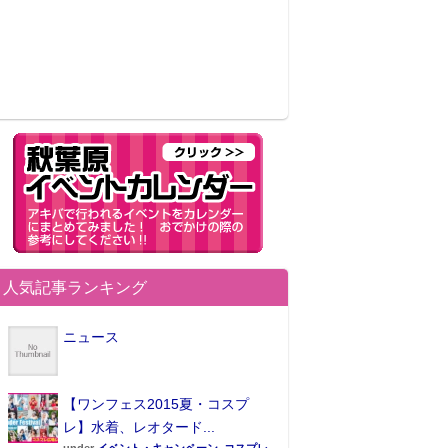
人気記事ランキング
ニュース
【ワンフェス2015夏・コスプ
レ】水着、レオタード...