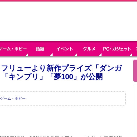
】フリューより新作プライズ「ダンガ
「キンプリ」「夢100」が公開
ゲーム・ホビー