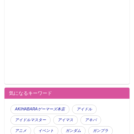
気になるキーワード
AKIHABARAゲーマーズ本店
アイドル
201505300004
201505300004
201505300004
201505300004
(7)
(6)
(5)
(1)
アイドルマスター
アイマス
アキバ
アニメ
イベント
ガンダム
ガンプラ