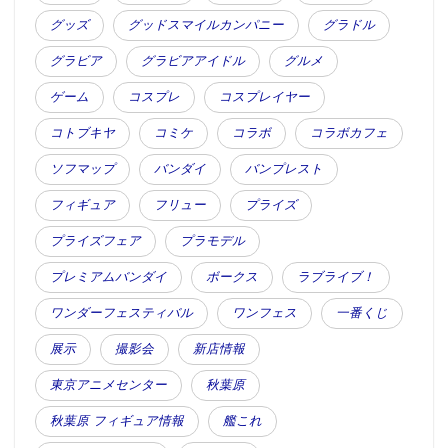
グッズ
グッドスマイルカンパニー
グラドル
グラビア
グラビアアイドル
グルメ
ゲーム
コスプレ
コスプレイヤー
コトブキヤ
コミケ
コラボ
コラボカフェ
ソフマップ
バンダイ
バンプレスト
フィギュア
フリュー
プライズ
プライズフェア
プラモデル
プレミアムバンダイ
ボークス
ラブライブ！
ワンダーフェスティバル
ワンフェス
一番くじ
展示
撮影会
新店情報
東京アニメセンター
秋葉原
秋葉原 フィギュア情報
艦これ