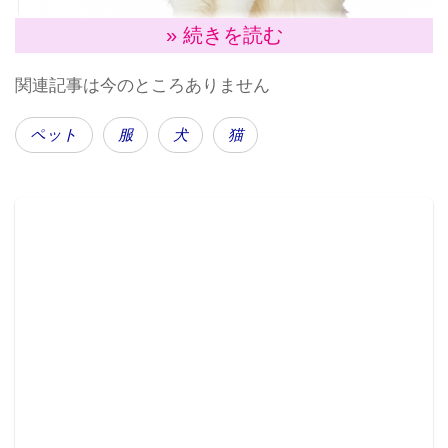
» 続きを読む
関連記事は今のところありません
ペット
服
犬
猫
美少女戦士セーラームーン
なりきりケープ(ケープなので猫も着やすい）
株式会社バンダイは、ペット食用品の製造・販売を手
がける株式会社ペティオと協業し、キャラクターとペ
ット用品をコラボレーションさせたブランド『キャラ
ペティ』を誕生させた。
第1弾として、犬と猫に向けた「ウェア」「玩具」「首
輪/伸縮リード」「キャリー」「ベッド」などからなる
ペット用品 64点を一挙発売。2019年3月下旬より発売
する。