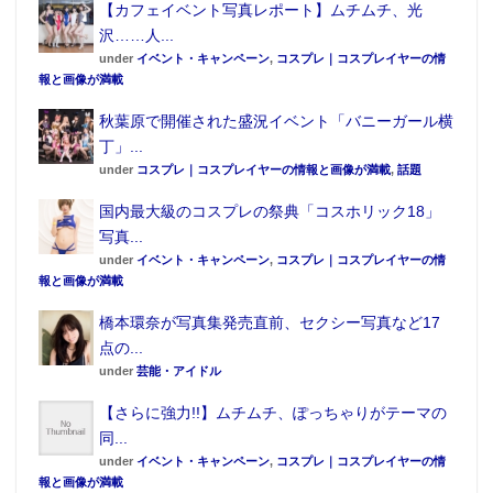
【カフェイベント写真レポート】ムチムチ、光
であるペットと一緒にファッションを楽しんだり、
沢……人...
SNSへ写真投稿をされている飼い主が多くいることか
under
イベント・キャンペーン
,
コスプレ｜コスプレイヤーの情
ら、ペットをより可愛らしく変身させることができる
報と画像が満載
ような商品に仕上げたという。
秋葉原で開催された盛況イベント「バニーガール横
ペットがコスプレ合わせの一員となるなど、ペットと
丁」...
共に楽しめることが増える。
under
コスプレ｜コスプレイヤーの情報と画像が満載
,
話題
バンダイは今後もペティオをパートナーに、商品を展
国内最大級のコスプレの祭典「コスホリック18」
開していく予定だ。
写真...
under
イベント・キャンペーン
,
コスプレ｜コスプレイヤーの情
報と画像が満載
橋本環奈が写真集発売直前、セクシー写真など17
点の...
under
芸能・アイドル
【さらに強力!!】ムチムチ、ぽっちゃりがテーマの
美少女戦士セーラ
美少女戦士セーラ
美少女戦士セーラ
美少女戦士セーラ
同...
ームーン なりきり
ームーンなりきり
ームーン なりきり
ームーンなりきり
ウェア(セーラー マ
ウェア(セーラーマ
ケープ(セーラージ
ケープ(セーラーヴ
under
イベント・キャンペーン
,
コスプレ｜コスプレイヤーの情
ーキュリー)
ーズ)
ュピター）
ィーナス）
報と画像が満載