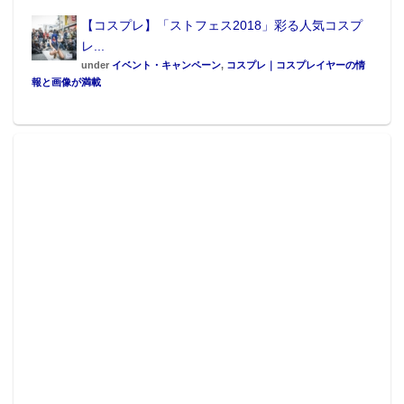
【コスプレ】「ストフェス2018」彩る人気コスプ
レ...
2019 年 3 月下旬よりペット専門店、ホームセンター、
under
イベント・キャンペーン
,
コスプレ｜コスプレイヤーの情
報と画像が満載
インターネット通販で販売。
▲「ドラゴンボールＺ」商品：
『なりきりウェア 亀仙流道着』（Mサイズ：2,678円・
税8%込、XS・SS・Sサイズ：各2,138円・税8%込）
『猫用変身着ぐるみウェア ベジータ』（3,218円・税
8%込）
ドラゴンボールドームベッド