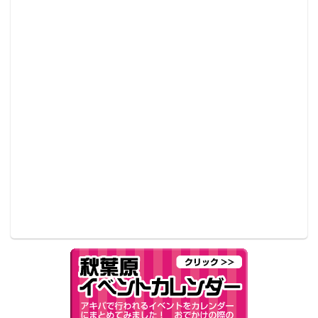
ラインアップは｢美少女戦士セーラームーン｣「ドラゴ
ンボールＺ」からスタート。キャラクターが好きな飼
い主に向け、ペットの生活にキャラクターグッズを取
り入れることで、さらに生活を彩るような商品の展開
を行っていく。