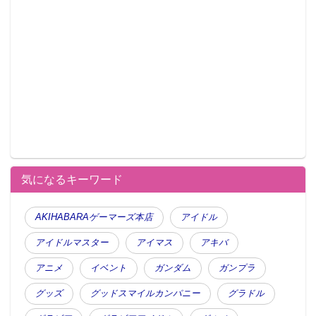
タジオ/集英社・東映アニメーション
関連リンク
キャラペティ 今回の発表資料・他製品など
●編集部オススメ
・アニメばりの美脚コスプレ、セーラー戦
士四人が集結
気になるキーワード
・【フィギュア】ブルマ、悟空、ゴジー
タ…今夏『ドラゴンボール』最新フィギュ
AKIHABARAゲーマーズ本店
アイドル
ア続々リリース＝バンプレスト
アイドルマスター
アイマス
アキバ
アニメ
イベント
ガンダム
ガンプラ
グッズ
グッドスマイルカンパニー
グラドル