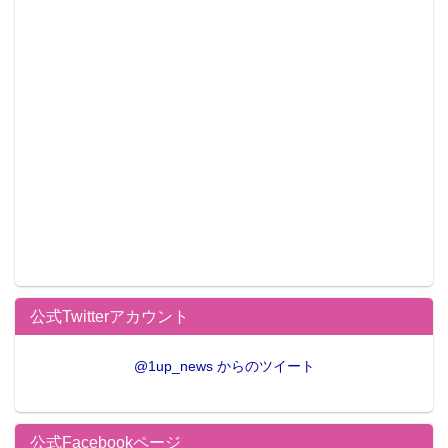
（筋斗雲）
『ドームベッド 』（6,458円・税8%込）
『筋斗雲クッション』（5,378円・税8%込/4,980円・税
抜）
▲「美少女戦士セーラームーン」商品：
『なりきりウェア セーラームーン』（各3,218円・税
8%込、サイズ：XS・SS・S）
『なりきりケープ セーラームーン』（2,678円・税8%
込/2,480円・税抜）
公式Twitterアカウント
@1up_news からのツイート
公式Facebookページ