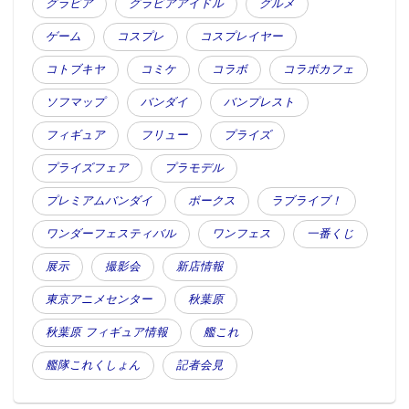
グラビア
グラビアアイドル
グルメ
ゲーム
コスプレ
コスプレイヤー
コトブキヤ
コミケ
コラボ
コラボカフェ
ソフマップ
バンダイ
バンプレスト
フィギュア
フリュー
プライズ
この記事が気に入ったらフォローしよう
プライズフェア
プラモデル
プレミアムバンダイ
ボークス
ラブライブ！
ワンダーフェスティバル
ワンフェス
一番くじ
展示
撮影会
新店情報
東京アニメセンター
秋葉原
秋葉原 フィギュア情報
艦これ
艦隊これくしょん
記者会見