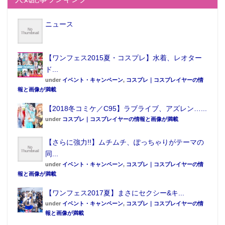
ニュース
【ワンフェス2015夏・コスプレ】水着、レオター
ド...
21歳の大人な魅力の武田玲奈をぜひ手にとってみよ
under
イベント・キャンペーン
,
コスプレ｜コスプレイヤーの情
報と画像が満載
う。
漫画では『生徒会役員共』は500回記念巻頭カラーで、
【2018冬コミケ／C95】ラブライブ、アズレン…...
under
コスプレ｜コスプレイヤーの情報と画像が満載
プレゼント企画を開催。
また大人気コスプレイヤーの伊織もえのファースト写
【さらに強力!!】ムチムチ、ぽっちゃりがテーマの
真集の告知もカラーで掲載されている。
同...
撮影／三宮幹史
under
イベント・キャンペーン
,
コスプレ｜コスプレイヤーの情
報と画像が満載
スタイリング／Saya Yonekura
ヘアメイク／南野景子
【ワンフェス2017夏】まさにセクシー&キ...
under
イベント・キャンペーン
,
コスプレ｜コスプレイヤーの情
デザイン／坂上和也(banjo）
報と画像が満載