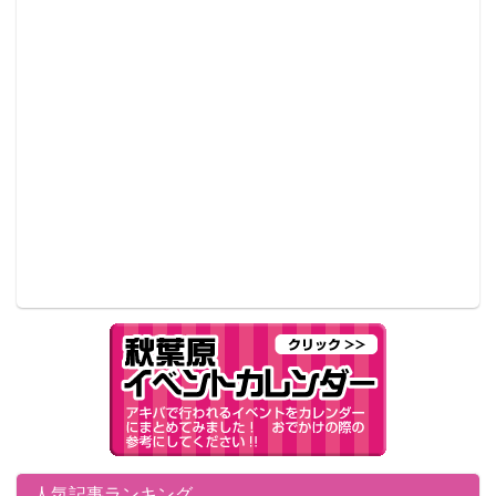
そして家の中では昭和レトロな雰囲気の中、表紙を飾
ったビキニやランジェリーに似た白ビキニ、そして彼
シャツを羽織る姿などセクシーさもたっぷり魅せてい
る。
人気記事ランキング