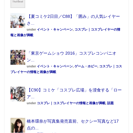
に。
さらに、ふっくらしたバストが強調されたタイトなキ
【夏コミケ2日目／C88】「囲み」の人気レイヤー
ャミソール姿やブラウス姿、そしてショートパンツか
さ...
ら覗く白くすらりとした足でセクシーさも強調してい
under
イベント・キャンペーン
,
コスプレ｜コスプレイヤーの情
る。
報と画像が満載
「東京ゲームショウ 2016」コスプレコンパニオ
ン...
under
イベント・キャンペーン
,
ゲーム・ホビー
,
コスプレ｜コス
プレイヤーの情報と画像が満載
【C90】コミケ「コスプレ広場」を浸食する「ロー
ア...
under
コスプレ｜コスプレイヤーの情報と画像が満載
,
話題
ドキッとさせられる橋本環奈のグラビアは必見もの
だ。
橋本環奈が写真集発売直前、セクシー写真など17
また、巻頭カラーの漫画は高校野球を描く『 ダイヤの
点の...
A act Ⅱ』。3度目のアニメ化を発表しており、声優キ