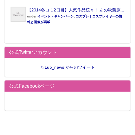
スタイリング／有咲
【2014冬コミ2日目】人気作品続々！ あの秋葉原...
ヘアメイク／森本淳子
under
イベント・キャンペーン
,
コスプレ｜コスプレイヤーの情
報と画像が満載
デザイン／坂上和也(banjo）
衣装協力／fluorescene、SAAAGE boutique
公式Twitterアカウント
@1up_news からのツイート
公式Facebookページ
トピックス
大原優乃が『週マガ』表紙に！ 弾ける水着グラビアな