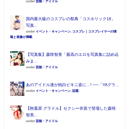
under
芸能・アイドル
ャスト陣10名から意気込みのコメントが掲載されてい
るほか、『 ダイヤのA act Ⅱ』とセンターカラーの『
国内最大級のコスプレの祭典「コスホリック18」
寄宿学校のジュリエット 』では、プレゼント企画が実
写真...
施されている。
under
イベント・キャンペーン
,
コスプレ｜コスプレイヤーの情
報と画像が満載
【写真集】森咲智美「最高のエロを写真集に詰め込
みま...
under
芸能・アイドル
あのアイドル達が純白ビキニ姿に…! ──「YAグラ...
under
イベント・キャンペーン
,
話題
【秋葉原 グラドル】セクシー衣装で登場した森咲
智美...
under
芸能・アイドル
撮影／佐藤佑一