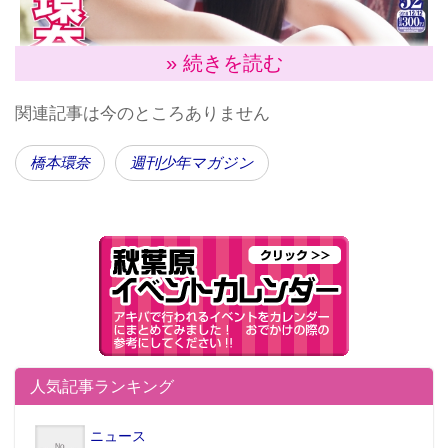
» 続きを読む
関連記事は今のところありません
橋本環奈
週刊少年マガジン
メディアに多数出演し、今や人気女優となった 橋本環
奈(19)が11月28日発売の『週刊少年マガジン』のカラ
人気記事ランキング
ー16ページに登場。
あどけない笑顔は健在ながらも、少しずつ大人の表情
ニュース