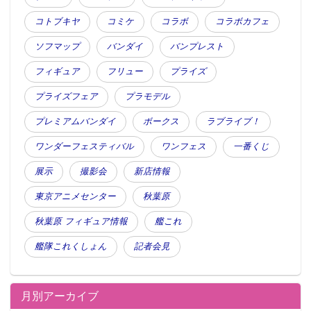
コトブキヤ
コミケ
コラボ
コラボカフェ
・伊織もえ、少年マガジン誌”限界のエロ
ソフマップ
バンダイ
バンプレスト
ス”に挑戦!＝9月12日発売
フィギュア
フリュー
プライズ
プライズフェア
プラモデル
プレミアムバンダイ
ボークス
ラブライブ！
ワンダーフェスティバル
ワンフェス
一番くじ
展示
撮影会
新店情報
東京アニメセンター
秋葉原
秋葉原 フィギュア情報
艦これ
この記事が気に入ったらフォローしよう
艦隊これくしょん
記者会見
月別アーカイブ