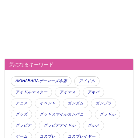
ど、夢いっぱいの１６ページ
気になるキーワード
大原優乃が『週マガ』表紙
に！ 弾ける水着グラビアな
AKIHABARAゲーマーズ本店
アイドル
ど、夢いっぱいの１６ページ
アイドルマスター
アイマス
アキバ
●編集部オススメ
アニメ
イベント
ガンダム
ガンプラ
グッズ
グッドスマイルカンパニー
グラドル
・『欅坂46』随一の美人さん、渡辺梨加が
『週マガ』グラビア「１６ページ楽しんで
グラビア
グラビアアイドル
グルメ
見てください」
ゲーム
コスプレ
コスプレイヤー