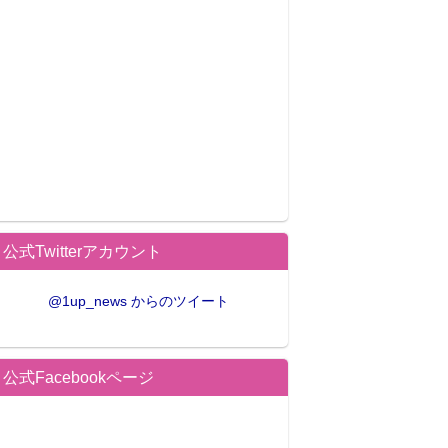
公式Twitterアカウント
@1up_news からのツイート
公式Facebookページ