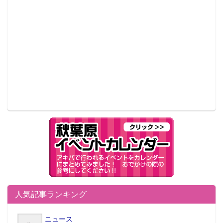
■入場方法 全日程先着入場制
© SUNRISE
●編集部オススメ
・『Fate』ネロ束縛の花嫁衣装ver.と玉藻の
前のコラボ眼鏡が発売開始
・美麗レイヤーさん次々登場！「痛車天国
2018」コスプレイヤーレポート
人気記事ランキング
ニュース