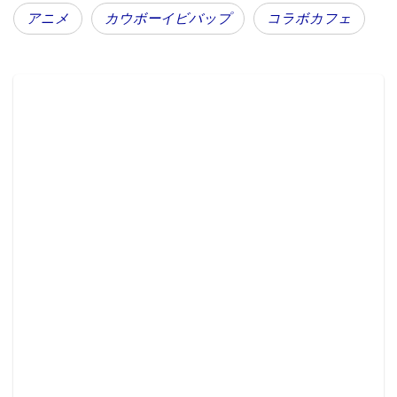
カフェ」は、2018年5月15日から6月10日までの期間限
アニメ
カウボーイビバップ
コラボカフェ
定で、グッドスマイル×アニメイトカフェ秋葉原・大阪
日本橋の2店舗で開催。事前予約なしで利用可能なので
気軽に立ち寄れるのが魅力だ。
今回のコラボのキービジュアルはアニメイトカフェコ
ラボのためにキャラクターデザイン川元利浩氏による
描き下ろしイラスト。コラボカフェでは描き下ろしイ
ラストを使用した特典や限定グッズなどの販売を予定
しているが、まだ写真などは公開されていない。今後
の発表が楽しみだ。
イベント概要
『カウボーイビバップ』×「アニメイトカフェ」
■開催期間 2018年5月15日〜2018年6月10日
■開催店舗 グッドスマイル×アニメイトカフェ秋葉
原・大阪日本橋