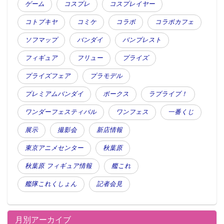
ゲーム
コスプレ
コスプレイヤー
コトブキヤ
コミケ
コラボ
コラボカフェ
ソフマップ
バンダイ
バンプレスト
フィギュア
フリュー
プライズ
プライズフェア
プラモデル
プレミアムバンダイ
ボークス
ラブライブ！
ワンダーフェスティバル
ワンフェス
一番くじ
展示
撮影会
新店情報
東京アニメセンター
秋葉原
秋葉原 フィギュア情報
艦これ
艦隊これくしょん
記者会見
月別アーカイブ