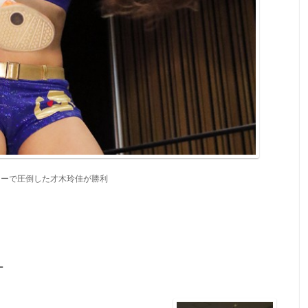
ワーで圧倒した才木玲佳が勝利
ー