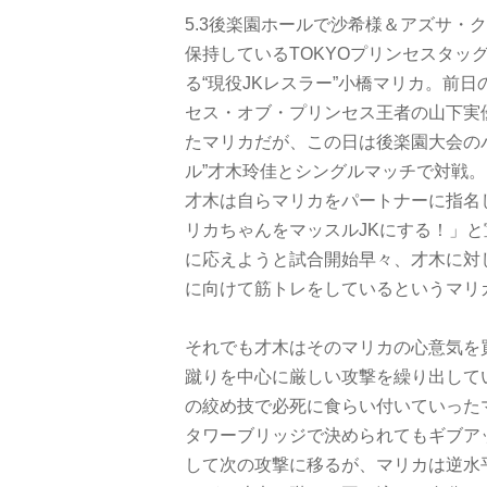
5.3後楽園ホールで沙希様＆アズサ・
ク
保持しているTOKYOプリンセ
スタッ
る“現役JKレスラー”
小橋マリカ。前日の
セス・オブ・
プリンセス王者の山下実
たマリカだ
が、この日は後楽園大会の
ル”
才木玲佳とシングルマッチで対戦。
才木は自らマリカをパートナーに指名
リカちゃんをマッスルJKにする！」
に応えようと試合開始早々、
才木に対
に向けて筋トレをしているというマリ
それでも才木はそのマリカの心意気を
蹴りを中心に厳しい攻撃を繰り出して
の絞め技で必死に食らい付いていった
タワーブリッジで決められてもギブア
して次の攻撃に移るが、
マリカは逆水