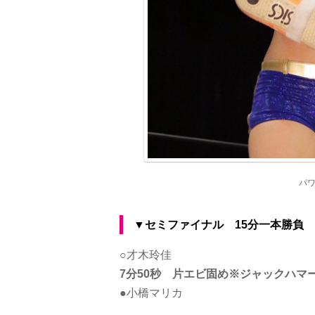
パ
▼セミファイナル 15分一本勝負
○才木玲佳
7分50秒 片エビ固め※ジャックハマ
●小橋マリカ