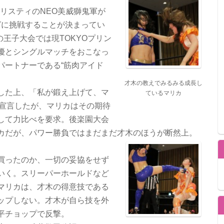
リスティのNEO美威獅鬼軍が
グに挑戦することが決まってい
王子大会では現TOKYOプリン
優とシングルマッチをおこなっ
パートナーである“筋肉アイド
才木の教えでみるみる成長し
した上、「私が鍛え上げて、
マ
ているマリカ
と宣言したが、
マリカはその期待
して力比べを要求。
後楽園大会
カだが、
パワー勝負ではまだまだ才木のほうが断然上。
買ったのか、
一切の妥協をせず
いく。
スリーパーホールドなど
マリ
カは、
才木の得意技である
ップしな
い。才木が自ら技を外
平チョップで反撃。