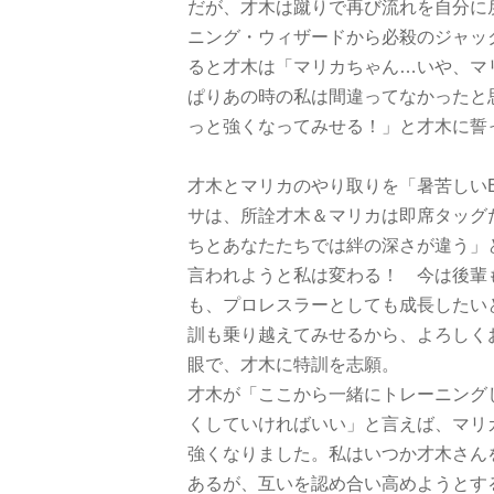
だが、才木は蹴りで再び流れを自分に
ニング・
ウィザードから必殺のジャッ
ると才木は「マリカちゃん…いや、マ
ぱりあの時の私は間違ってなかったと
っと強くなってみせる！」と才木に誓
才木とマリカのやり取りを「暑苦しい
サは、所詮才木＆
マリカは即席タッグ
ちとあなたたちでは絆の深さが違う」
言われようと私は変わる！ 今は後輩
も、
プロレスラーとしても成長したい
訓も乗り越えてみせるから、
よろしく
眼で、才木に特訓を志願。
才木が「ここから一緒にトレーニング
くしていければいい」と言えば、
マリ
強くなりました。
私はいつか才木さん
あるが、
互いを認め合い高めようとす