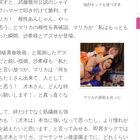
戻すと、
武藤敬司公認のシャイ
強烈キックを放つ才木
クハマーで叩き付けて勝利。
す
リカ！ 根性あんじゃん。やっ
思う」
とマリカの根性を再確認。マリカが「
私はもっとも
った瞬間、
沙希様とアズサが登場。
B級青春映画」
と罵倒したアズ
だと鋭い指摘。沙希様も「
私た
と言い放つが、
マリカは「何を
もたくさん出来て、人として
と思う！ 才木さん、どんな特
お願いします！」と真っ直ぐな
マリカの善戦も光った
して、
絆だけでなく筋繊維も強
カも「（才木は）本当に強いなって思ったし、
より憧れが
を超えたいと思います」と言ってみせる。
即席タッグでは
る才木とマリカ。
ゴーテンサン後楽園までに、
どれくらい