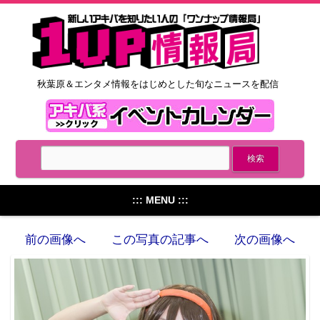
秋葉原＆エンタメ情報をはじめとした旬なニュースを配信
::: MENU :::
前の画像へ
この写真の記事へ
次の画像へ