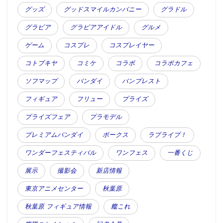
グッズ
グッドスマイルカンパニー
グラドル
グラビア
グラビアアイドル
グルメ
ゲーム
コスプレ
コスプレイヤー
コトブキヤ
コミケ
コラボ
コラボカフェ
ソフマップ
バンダイ
バンプレスト
フィギュア
フリュー
プライズ
プライズフェア
プラモデル
プレミアムバンダイ
ボークス
ラブライブ！
ワンダーフェスティバル
ワンフェス
一番くじ
展示
撮影会
新店情報
東京アニメセンター
秋葉原
秋葉原 フィギュア情報
艦これ