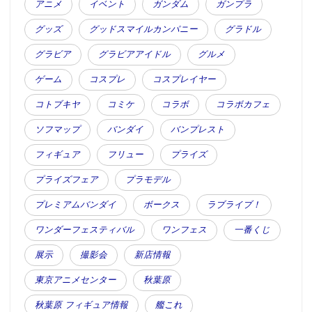
アニメ
イベント
ガンダム
ガンプラ
グッズ
グッドスマイルカンパニー
グラドル
グラビア
グラビアアイドル
グルメ
ゲーム
コスプレ
コスプレイヤー
コトブキヤ
コミケ
コラボ
コラボカフェ
ソフマップ
バンダイ
バンプレスト
フィギュア
フリュー
プライズ
プライズフェア
プラモデル
プレミアムバンダイ
ボークス
ラブライブ！
ワンダーフェスティバル
ワンフェス
一番くじ
展示
撮影会
新店情報
東京アニメセンター
秋葉原
秋葉原 フィギュア情報
艦これ