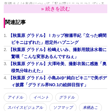
来栖さんは本作について「私が常にニコニコしている
» 続きを読む
作品です。大きい胸が存分に楽しめると思います!」と
太鼓判を押す。「中でも注目はお風呂のシーン。ガラ
関連記事
スにバストを押し付けたりして、迫力ある映像になっ
ています。ビキニは合計7着くらい着用しているんです
【秋葉原 グラドル】Ｉカップ柳瀬早紀「立った瞬間
が、バトミントンをやっているシーンなんかもあっ
ビキニはずれた」想定外ハプニング
て、どのシーンでも胸の揺れに注目してもらいたいで
【秋葉原 グラドル】松嶋えいみ、撮影用競泳水着に
すね」（来栖さん）
驚嘆「こんな変形あるんですねぇ」
【秋葉原 グラドル】大澤玲美、撮影衣装に感激「奥
様気分味わえた」
【秋葉原 グラドル】小島みゆ“純白ビキニ”で美ボデ
ィ披露「グラドル界NO.1の絵師目指す」
アイドル
イベント
グラドル
スパイスビジュアル
ソフマップ
来栖あこ