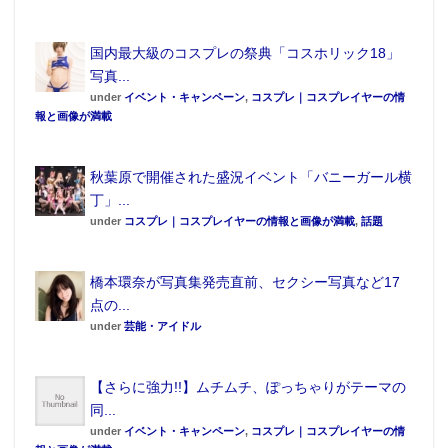
バストの維持方法については「クリームを塗って丁寧
にマッサージしています!! マッチョの男友達が教えて
国内最大級のコスプレの祭典「コスホリック18」
くれたのですが、大きく円を描く様にマッサージする
写真...
といいそうなので実践しているんです」と話す。ちな
under
イベント・キャンペーン
,
コスプレ｜コスプレイヤーの情
みにこの日は「戌年」をイメージしたダルメシアン柄
報と画像が満載
のビキニで登場。記者の一人が「ホルスタインかと思
いました…」と感想をいうと「乳牛ではありませ
秋葉原で開催された盛況イベント「バニーガール横
ん！」と鋭い突っ込みをいれていた。
丁」...
under
コスプレ｜コスプレイヤーの情報と画像が満載
,
話題
【次ページ】リリースイベント当日の写真を一挙公
開！
橋本環奈が写真集発売直前、セクシー写真など17
点の...
1
2
»
under
芸能・アイドル
【さらに強力!!】ムチムチ、ぽっちゃりがテーマの
同...
under
イベント・キャンペーン
,
コスプレ｜コスプレイヤーの情