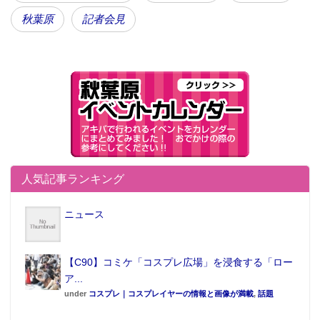
秋葉原
記者会見
たしかに映像では、バランスボールに座ったり、ジャ
ンプをしたり、たわわなシーンが満載になっている。
それにしてもなぜここまでバストが大きくなったの
か。「中学時代バレーボール部だったんですが、強豪
人気記事ランキング
チームだったので部活がキツくて辞めたんです。そし
たら不思議なことにどんどん胸が大きくなりまし
ニュース
て……。おばあちゃんも大きかったので、隔世遺伝か
も（笑）。昔から女友達が『触らせて〜♪』って寄って
【C90】コミケ「コスプレ広場」を浸食する「ロー
きてくれて、すぐ仲良しになることができていました
ア...
ね」と恥ずかしがりながらも説明してくれた。
under
コスプレ｜コスプレイヤーの情報と画像が満載
,
話題
バストに関するハプニングを聞くと「前に撮影会があ