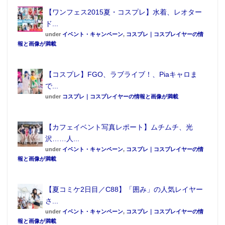
ったんですが、口を押えてくしゃみをしたら、水着の
【ワンフェス2015夏・コスプレ】水着、レオター
中の着けていたニプレスが弾け飛んだことも。ファン
ド...
のみんながいたので恥ずかしかったです…」という珍
under
イベント・キャンペーン
,
コスプレ｜コスプレイヤーの情
報と画像が満載
エピソードを披露。
【コスプレ】FGO、ラブライブ！、Piaキャロま
で...
under
コスプレ｜コスプレイヤーの情報と画像が満載
【カフェイベント写真レポート】ムチムチ、光
沢……人...
under
イベント・キャンペーン
,
コスプレ｜コスプレイヤーの情
報と画像が満載
【夏コミケ2日目／C88】「囲み」の人気レイヤー
さ...
under
イベント・キャンペーン
,
コスプレ｜コスプレイヤーの情
報と画像が満載