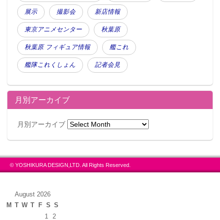
展示
撮影会
新店情報
東京アニメセンター
秋葉原
秋葉原 フィギュア情報
艦これ
艦隊これくしょん
記者会見
月別アーカイブ
月別アーカイブ
© YOSHIKURA DESIGN,LTD. All Rights Reserved.
August 2026
M
T
W
T
F
S
S
1
2