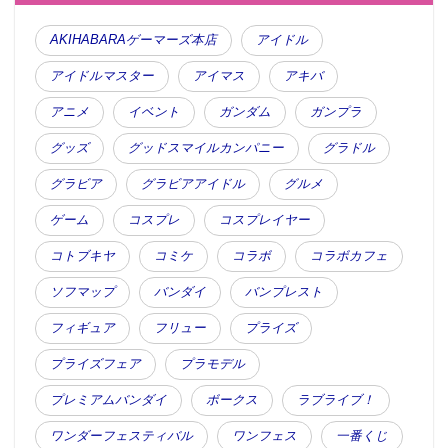
AKIHABARAゲーマーズ本店
アイドル
アイドルマスター
アイマス
アキバ
アニメ
イベント
ガンダム
ガンプラ
グッズ
グッドスマイルカンパニー
グラドル
グラビア
グラビアアイドル
グルメ
ゲーム
コスプレ
コスプレイヤー
コトブキヤ
コミケ
コラボ
コラボカフェ
ソフマップ
バンダイ
バンプレスト
フィギュア
フリュー
プライズ
プライズフェア
プラモデル
プレミアムバンダイ
ボークス
ラブライブ！
ワンダーフェスティバル
ワンフェス
一番くじ