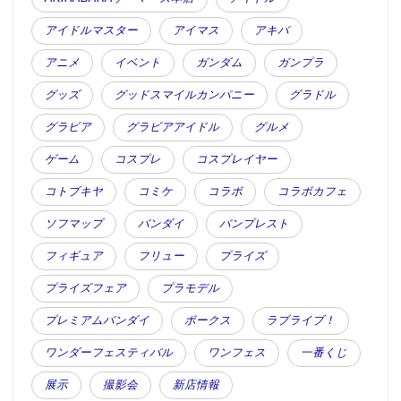
アイドルマスター
アイマス
アキバ
アニメ
イベント
ガンダム
ガンプラ
グッズ
グッドスマイルカンパニー
グラドル
グラビア
グラビアアイドル
グルメ
ゲーム
コスプレ
コスプレイヤー
コトブキヤ
コミケ
コラボ
コラボカフェ
ソフマップ
バンダイ
バンプレスト
フィギュア
フリュー
プライズ
プライズフェア
プラモデル
プレミアムバンダイ
ボークス
ラブライブ！
ワンダーフェスティバル
ワンフェス
一番くじ
展示
撮影会
新店情報