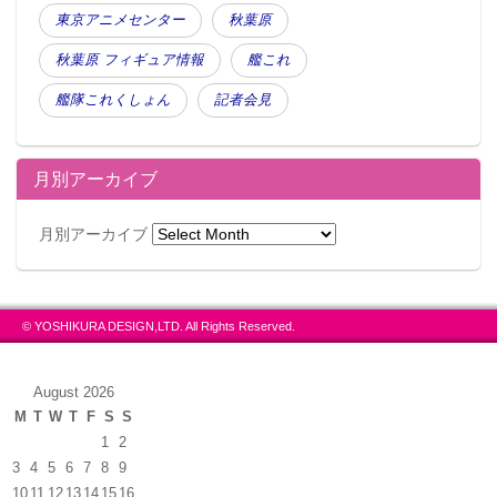
東京アニメセンター
秋葉原
秋葉原 フィギュア情報
艦これ
艦隊これくしょん
記者会見
月別アーカイブ
月別アーカイブ
© YOSHIKURA DESIGN,LTD. All Rights Reserved.
August 2026
M
T
W
T
F
S
S
1
2
3
4
5
6
7
8
9
10
11
12
13
14
15
16