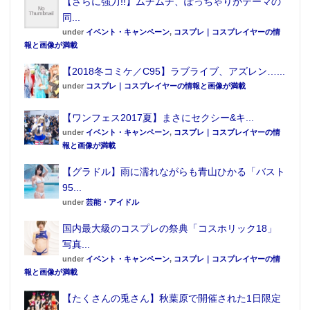
【さらに強力!!】ムチムチ、ぽっちゃりがテーマの
同...
under
イベント・キャンペーン
,
コスプレ｜コスプレイヤーの情
報と画像が満載
【2018冬コミケ／C95】ラブライブ、アズレン…...
under
コスプレ｜コスプレイヤーの情報と画像が満載
【ワンフェス2017夏】まさにセクシー&キ...
under
イベント・キャンペーン
,
コスプレ｜コスプレイヤーの情
報と画像が満載
【グラドル】雨に濡れながらも青山ひかる「バスト
95...
under
芸能・アイドル
国内最大級のコスプレの祭典「コスホリック18」
写真...
under
イベント・キャンペーン
,
コスプレ｜コスプレイヤーの情
報と画像が満載
【たくさんの兎さん】秋葉原で開催された1日限定