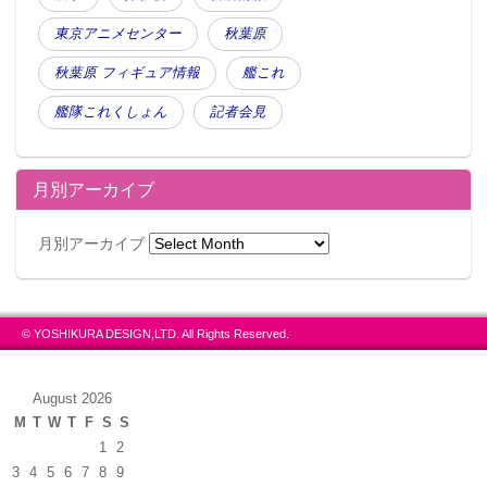
東京アニメセンター
秋葉原
秋葉原 フィギュア情報
艦これ
艦隊これくしょん
記者会見
月別アーカイブ
月別アーカイブ
© YOSHIKURA DESIGN,LTD. All Rights Reserved.
August 2026
M
T
W
T
F
S
S
1
2
3
4
5
6
7
8
9