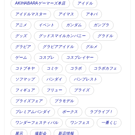
AKIHABARAゲーマーズ本店
アイドル
アイドルマスター
アイマス
アキバ
アニメ
イベント
ガンダム
ガンプラ
グッズ
グッドスマイルカンパニー
グラドル
グラビア
グラビアアイドル
グルメ
ゲーム
コスプレ
コスプレイヤー
コトブキヤ
コミケ
コラボ
コラボカフェ
ソフマップ
バンダイ
バンプレスト
フィギュア
フリュー
プライズ
プライズフェア
プラモデル
プレミアムバンダイ
ボークス
ラブライブ！
ワンダーフェスティバル
ワンフェス
一番くじ
展示
撮影会
新店情報